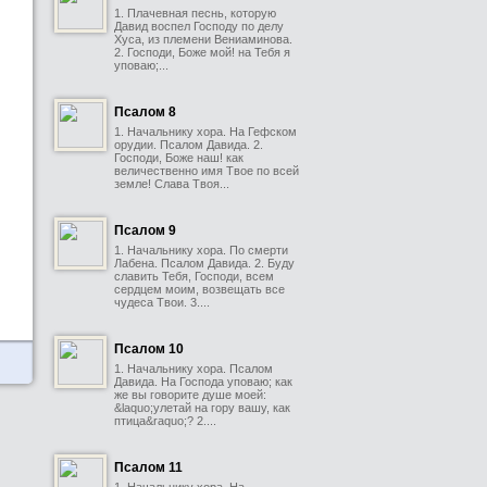
1. Плачевная песнь, которую
Давид воспел Господу по делу
Хуса, из племени Вениаминова.
2. Господи, Боже мой! на Тебя я
уповаю;...
Псалом 8
1. Начальнику хора. На Гефском
орудии. Псалом Давида. 2.
Господи, Боже наш! как
величественно имя Твое по всей
земле! Слава Твоя...
Псалом 9
1. Начальнику хора. По смерти
Лабена. Псалом Давида. 2. Буду
славить Тебя, Господи, всем
сердцем моим, возвещать все
чудеса Твои. 3....
Псалом 10
1. Начальнику хора. Псалом
Давида. На Господа уповаю; как
же вы говорите душе моей:
&laquo;улетай на гору вашу, как
птица&raquo;? 2....
Псалом 11