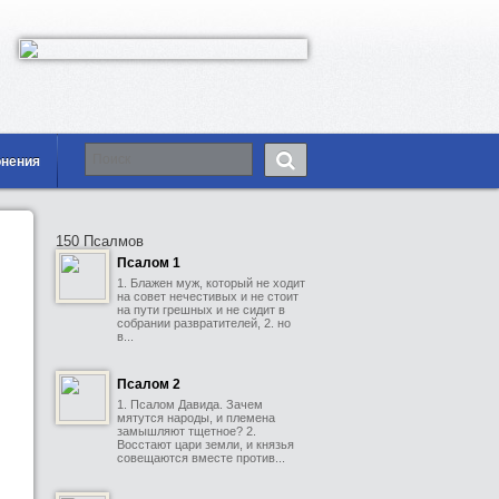
онения
150 Псалмов
Псалом 1
1. Блажен муж, который не ходит
на совет нечестивых и не стоит
на пути грешных и не сидит в
собрании развратителей, 2. но
в...
Псалом 2
1. Псалом Давида. Зачем
мятутся народы, и племена
замышляют тщетное? 2.
Восстают цари земли, и князья
совещаются вместе против...