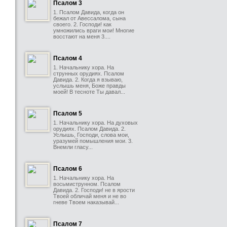
Псалом 3
1. Псалом Давида, когда он
бежал от Авессалома, сына
своего. 2. Господи! как
умножились враги мои! Многие
восстают на меня 3....
Псалом 4
1. Начальнику хора. На
струнных орудиях. Псалом
Давида. 2. Когда я взываю,
услышь меня, Боже правды
моей! В тесноте Ты давал...
Псалом 5
1. Начальнику хора. На духовых
орудиях. Псалом Давида. 2.
Услышь, Господи, слова мои,
уразумей помышления мои. 3.
Внемли гласу...
Псалом 6
1. Начальнику хора. На
восьмиструнном. Псалом
Давида. 2. Господи! не в ярости
Твоей обличай меня и не во
гневе Твоем наказывай...
Псалом 7