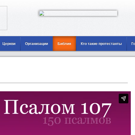
Церкви
Организации
Библия
Кто такие протестанты
Г