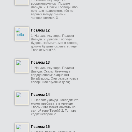
1. Начальнику хора. На
восьмиструнном. Псалом
Давида. 2. Спаси, Господи, ибо
не стало праведного, ибо нет
верных между сынами
человеческими. 3....
Псалом 12
1. Начальнику хора. Псалом
Давида. 2. Доколе, Господи,
будешь забывать меня вконец,
доколе будешь скрывать лице
Твое от меня? 3....
Псалом 13
1. Начальнику хора. Псалом
Давида. Сказал безумец в
сердце своем: &laquo;нет
Бога&raquo;. Они развратились,
совершили гнусные дела;...
Псалом 14
1. Псалом Давида. Господи! кто
может пребывать в жилище
Твоем? кто может обитать на
святой горе Твоей? 2. Тот, кто
ходит непорочно...
Псалом 15