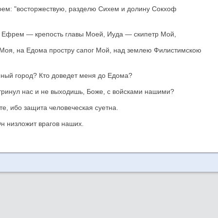
воем: "восторжествую, разделю Сихем и долину Сокхоф
, Ефрем — крепость главы Моей, Иуда — скипетр Мой,
Моя, на Едома простру сапог Мой, над землею Филистимскою
енный город? Кто доведет меня до Едома?
отринул нас и не выходишь, Боже, с войсками нашими?
те, ибо защита человеческая суетна.
Он низложит врагов наших.