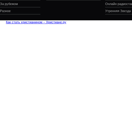
За рубежом
Онлайн радиоста
Разное
Утренняя Звезда
Как стать христианином – Христиане.ру