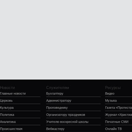
Новости
Служителям
Ресурсы
Главные новости
Бухгалтеру
Видео
Церковь
Администратору
Музыка
Культура
Проповеднику
Газета «Протеста
Политика
Организатору праздников
Журнал «Христиа
Аналитика
Учителю воскресной школы
Печатные СМИ
Происшествия
Вебмастеру
Онлайн ТВ