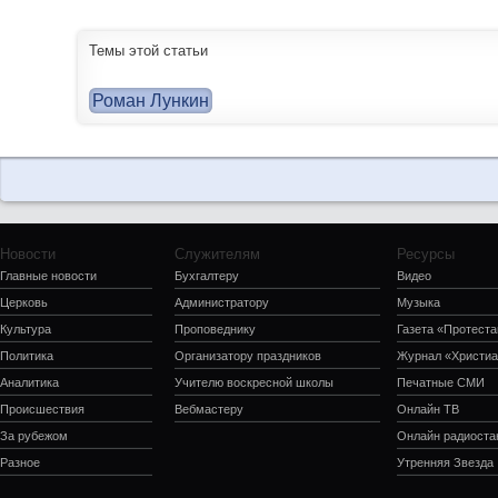
Темы этой статьи
Роман Лункин
Новости
Служителям
Ресурсы
Главные новости
Бухгалтеру
Видео
Церковь
Администратору
Музыка
Культура
Проповеднику
Газета «Протеста
Политика
Организатору праздников
Журнал «Христиа
Аналитика
Учителю воскресной школы
Печатные СМИ
Происшествия
Вебмастеру
Онлайн ТВ
За рубежом
Онлайн радиоста
Разное
Утренняя Звезда