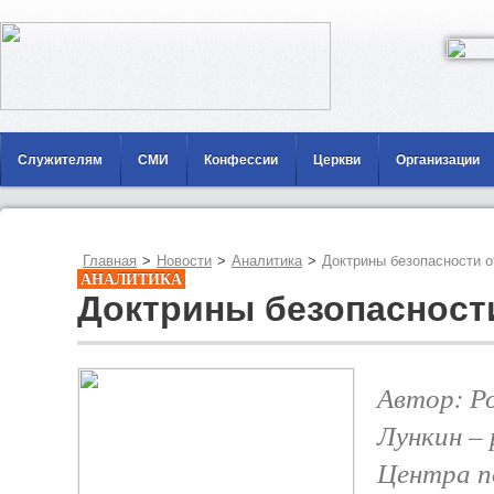
Служителям
СМИ
Конфессии
Церкви
Организации
Главная
>
Новости
>
Аналитика
>
Доктрины безопасности о
АНАЛИТИКА
Доктрины безопасности
Автор: Р
Лункин –
Центра п