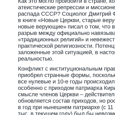
Как это могло произойти в стране, 
атеистические репрессии и миссион
распада СССР? Социолог Дмитрий Ф
в книге «Новые Церкви, старые вер
новые верующие» писал о том, что 
разрыв между официально навязыв
«традиционных религий» и невежест
практической религиозности. Потен
заложенные этой ситуацией, в наст
реальностью.
Конфликт с институциональным пра
приобрел странные формы, поскольк
все нулевые и 10-е годы происходи
особенно с приходом патриарха Кир
смысле членов Церкви – действител
обновляется состав приходов, но ро
в год при нынешнем патриархе (с 11 
тыс. в текущем году) был бы невозм