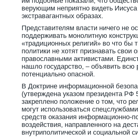
им подобные показали, что общество
верующим неприятно видеть Иисуса
экстравагантных образах.
Представителям власти ничего не ос
поддерживать монолитную конструк
«традиционных религий» во что бы т
политики не хотят признавать свои 
православными активистами. Единс
нашло государство, – объявить всю
потенциально опасной.
В Доктрине информационной безопа
(утверждена указом президента РФ 5 
закреплено положение о том, что ре
могут использоваться спецслужбами
средств оказания информационно-пс
воздействия, направленного на дес
внутриполитической и социальной с