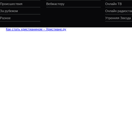
Происшествия
Вебмастеру
Онлайн ТВ
За рубежом
Онлайн радиоста
Разное
Утренняя Звезда
Как стать христианином – Христиане.ру