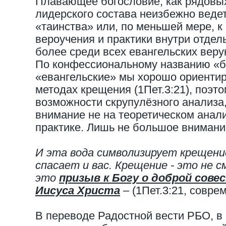
Плавающее богословие, как рядовых
лидерского состава неизбежно веде
«таинства» или, по меньшей мере, к
вероучения и практики внутри отдел
более среди всех евангельских вер
По конфессиональному названию «б
«евангельские» мы хорошо ориентир
методах крещения (1Пет.3:21), поэт
возможности скрупулёзного анализа
внимание не на теоретическом анали
практике. Лишь не большое внимани
И эта вода символизирует крещени
спасает и вас. Крещение - это не с
это
призыв к Богу о доброй сове
Иисуса Христа
– (1Пет.3:21, совре
В переводе Радостной вести РБО, в 