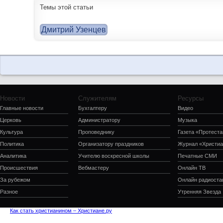
Темы этой статьи
Дмитрий Узенцев
Новости
Служителям
Ресурсы
Главные новости
Бухгалтеру
Видео
Церковь
Администратору
Музыка
Культура
Проповеднику
Газета «Протеста
Политика
Организатору праздников
Журнал «Христиа
Аналитика
Учителю воскресной школы
Печатные СМИ
Происшествия
Вебмастеру
Онлайн ТВ
За рубежом
Онлайн радиоста
Разное
Утренняя Звезда
Как стать христианином – Христиане.ру