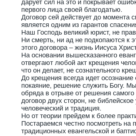
дарует сил на это и покрывает ошиб
первого лица своей благодатью.
Договор сей действует до момента с
является одним из гарантов спасени
Наш Господь великий юрист, не пра
Ни смерть, ни ад не подкопаются к э
этого договора – жизнь Иисуса Христ
На основании вышесказанного еван
отвергают любой акт крещения чело
что он делает, не сознательного кре
До крещения всегда идет осознание 
покаяние, решение служить Богу. М
обряда в отрыве от решения самого ч
договор двух сторон, не библейское 
человеческий и традиция.
Но от теории прейдем к более прак
Постараемся честно посмотреть на п
традиционных евангельской и баптис