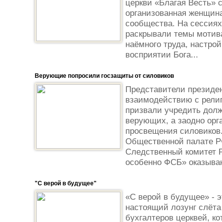
церкви «Благая Весть» 
организованная женщина
сообщества. На сессиях
раскрывали темы мотива
наёмного труда, настрой
восприятии Бога...
Верующие попросили госзащиты от силовиков
Представители президен
взаимодействию с рели
призвали учредить дол
верующих, а заодно орг
просвещения силовиков.
Общественной палате Р
Следственный комитет Р
особенно ФСБ» оказываю
"С верой в будущее"
«С верой в будущее» - э
настоящий лозунг слёта
бухгалтеров церквей, ко