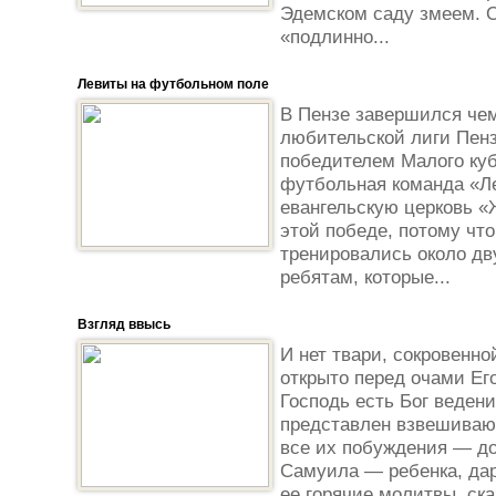
Эдемском саду змеем. О
«подлинно...
Левиты на футбольном поле
В Пензе завершился че
любительской лиги Пенз
победителем Малого куб
футбольная команда «Л
евангельскую церковь «
этой победе, потому что
тренировались около дв
ребятам, которые...
Взгляд ввысь
И нет твари, сокровенно
открыто перед очами Его
Господь есть Бог веден
представлен взвешиваю
все их побуждения — до
Самуила — ребенка, дар
ее горячие молитвы, ска