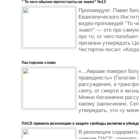
" То чего обычно протестанты не знают" №13
Проповедует: Павел Бег
Евангелического Инстит
видео-проповедей "То ч
знают" — это про самую
про то, от чего погибают
призвана утверждать Це
Честертон писал: «Когда
Пасторское слово
«…Авраам поверил Богу,
праведность» (Галатам 3
рассуждения, а трансф
свету, от смерти в жизн
Можно бесконечно рассуж
какому заключению. Сег
утверждать, что «у меня 
ПАСЕ приняла резолюцию о защите свободы религии и убежде
В резолюции содержится
членам ПАСЕ: «принять