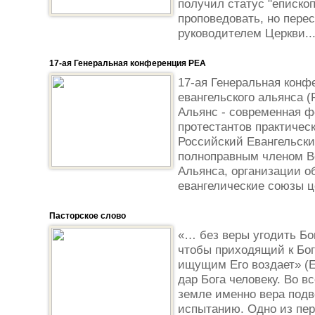
получил статус "еписко
проповедовать, но пер
руководителем Церкви..
17-ая Генеральная конференция РЕА
17-ая Генеральная конф
евангельского альянса (
Альянс - современная ф
протестантов практическ
Российский Евангельски
полноправным членом В
Альянса, организации 
евангелические союзы це
Пасторское слово
«… без веры угодить Бо
чтобы приходящий к Богу
ищущим Его воздает» (Е
дар Бога человеку. Во 
земле именно вера под
испытанию. Одно из пе