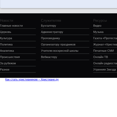
Новости
Служителям
Ресурсы
Главные новости
Бухгалтеру
Видео
Церковь
Администратору
Музыка
Культура
Проповеднику
Газета «Протеста
Политика
Организатору праздников
Журнал «Христиа
Аналитика
Учителю воскресной школы
Печатные СМИ
Происшествия
Вебмастеру
Онлайн ТВ
За рубежом
Онлайн радиоста
Разное
Утренняя Звезда
Как стать христианином – Христиане.ру