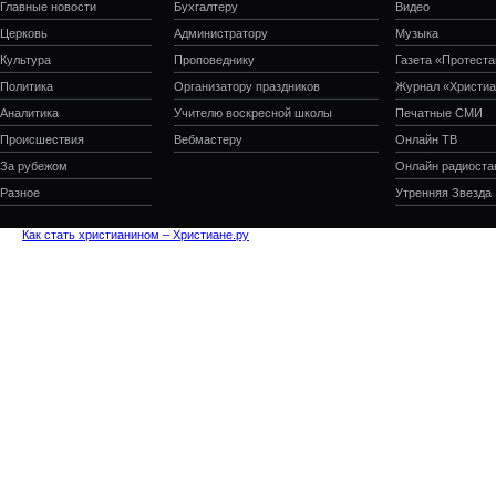
Главные новости
Бухгалтеру
Видео
Церковь
Администратору
Музыка
Культура
Проповеднику
Газета «Протеста
Политика
Организатору праздников
Журнал «Христиа
Аналитика
Учителю воскресной школы
Печатные СМИ
Происшествия
Вебмастеру
Онлайн ТВ
За рубежом
Онлайн радиоста
Разное
Утренняя Звезда
Как стать христианином – Христиане.ру