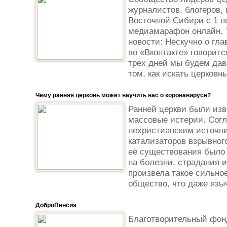
журналистов, блогеров, 
Восточной Сибири с 1 п
медиамарафон онлайн. 
новости: Нескучно о гл
во «Вконтакте» говоритс
трех дней мы будем да
том, как искать церковны
Чему ранняя церковь может научить нас о коронавирусе?
Ранней церкви были изв
массовые истерии. Согл
нехристианским источни
катализаторов взрывног
её существования было 
на болезни, страдания 
произвела такое сильно
общество, что даже языч
ДоброПенсия
Благотворительный фонд