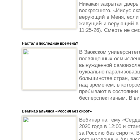
Никакая закрытая дверь 
воскресшего. «Иисус ска
верующий в Меня, если и
живущий и верующий в М
11:25-26). Смерть не смо
Настали последние времена?
В Заокском университет
посвященных осмыслени
вынужденной самоизоля
буквально парализовав
большинстве стран, зас
над временем, в которо
пребывают в состоянии 
бесперспективным. В вид
Вебинар альянса «Россия без сирот»
Вебинар на тему «Сердц
2020 года в 12:00 и ста
за Россию без сирот». В
организаванных Альянсо