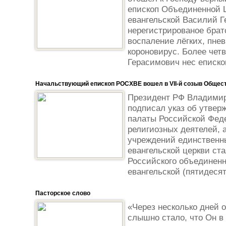
епископ Объединенной 
евангельской Василий 
нерегистрированое брат
воспаление лёгких, пне
короновирус. Более чет
Герасимович нес еписко
Начальствующий епископ РОСХВЕ вошел в VII-й созыв Общес
Президент РФ Владимир 
подписал указ об утве
палаты Российской Фед
религиозных деятелей, 
учреждений единственн
евангельской церкви ст
Российского объединенн
евангельской (пятидесят
Пасторское слово
«Через несколько дней 
слышно стало, что Он в