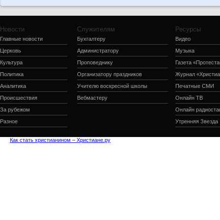
Новости
Служителям
Ресурсы
Главные новости
Бухгалтеру
Видео
Церковь
Администратору
Музыка
Культура
Проповеднику
Газета «Протеста
Политика
Организатору праздников
Журнал «Христиа
Аналитика
Учителю воскресной школы
Печатные СМИ
Происшествия
Вебмастеру
Онлайн ТВ
За рубежом
Онлайн радиоста
Разное
Утренняя Звезда
Как стать христианином – Христиане.ру