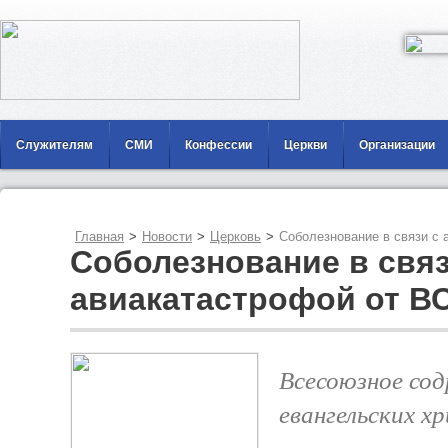
Служителям
СМИ
Конфессии
Церкви
Организации
Главная
>
Новости
>
Церковь
>
Соболезнование в связи с
Соболезнование в связ
авиакатастрофой от В
Всесоюзное со
евангельских х