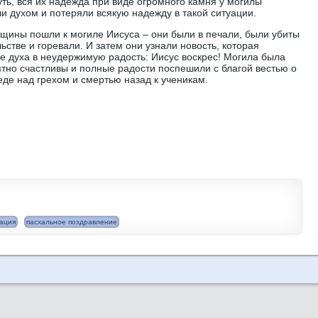
ть, вся их надежда при виде огромного камня у могилы
и духом и потеряли всякую надежду в такой ситуации.
щины пошли к могиле Иисуса – они были в печали, были убиты
стве и горевали. И затем они узнали новость, которая
е духа в неудержимую радость: Иисус воскрес! Могила была
но счастливы и полные радости поспешили с благой вестью о
еде над грехом и смертью назад к ученикам.
ация
пасхальное поздравление