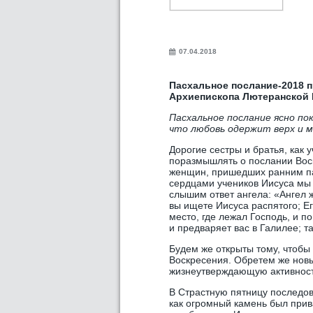
07.04.2018
Пасхальное послание-2018 
Архиепископа Лютеранской 
Пасхальное послание ясно по
что любовь одержит верх и 
Дорогие сестры и братья, как 
поразмышлять о послании Вос
женщин, пришедших ранним па
сердцами учеников Иисуса мы в
слышим ответ ангела: «Ангел ж
вы ищете Иисуса распятого; Ег
место, где лежал Господь, и п
и предваряет вас в Галилее; та
Будем же открыты тому, чтобы
Воскресения. Обретем же новы
жизнеутверждающую активность
В Страстную пятницу последов
как огромный камень был прива