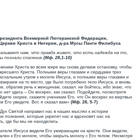
президента Всемирной Лютеранской Федерации,
Церкви Христа в Нигерии, д-ра Мусы Панти Филибуса
казывает нам, что правда живет, что есть надежда на то,
мы познали спасение
(Мф. 28,1-10)
.
ученики Христа во всем мире мы снова делаем остановку, чтобы
кресшего Христа. Полными веры глазами и сердцами трех
схальным утром к могиле Иисуса, и полными веры глазами и
зираем на то место, где было погребено тело Иисуса, и вновь
е, обратив речь к женщинам, сказал: не бойтесь, ибо знаю, что
о нет здесь – Он воскрес, как сказал. Подойдите, посмотрите
ойдите скорее, скажите ученикам Его, что Он воскрес из мертвых
м Его увидите. Вот, я сказал вам»
(Мф. 28, 5-7)
.
 Дух Святой направил нас в наших мыслях к истории
е познания, которые укрепят нас и вдохновят нас на
, где бы мы не находились.
атели Иисуса видели Его умирающим на кресте. Они видели,
лен к Его могиле, чтобы закрыть могилу с Его телом. Несмотря