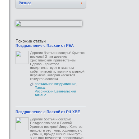
Разное
Похожие статьи
Поздравление с Пасхой от РЕА
Дорогие братья и сестры! Христос
воскрес! Этим древним
христианским приветствием
Церковь Христова
свидетельствует о главном
событии всей истории и о главной
перемене, которая касается
каждого человека...
пасхальное поздравление
,
Пасха
,
Российский Евангельский
Альянс
Поздравление с Пасхой от РЦ ХВЕ
Дорогие братья и сёстры!
Поздравляю вас с Пасхой!
Христос воскрес! Иисус Христос
пришёл в этот мир, родившись от
Девы, и, пройдя жизненный путь,
зная все трудности, переживания