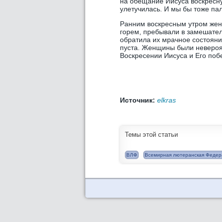
на обещание Иисуса воскресну
улетучилась. И мы бы тоже пал
Ранним воскресным утром жен
горем, пребывали в замешатель
обратила их мрачное состояни
пуста. Женщины были невероят
Воскресении Иисуса и Его поб
Источник:
elkras
Темы этой статьи
ВЛФ
Всемирная лютеранская Федер