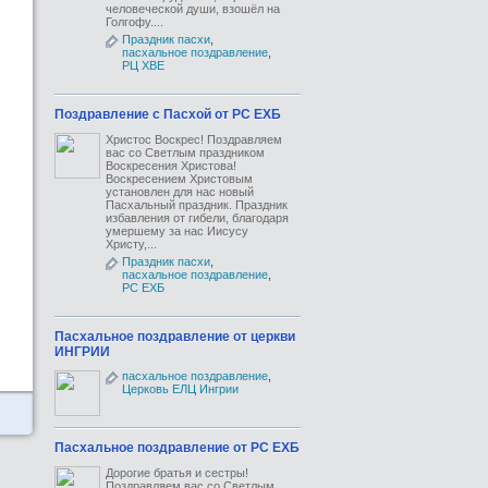
человеческой души, взошёл на
Голгофу....
Праздник пасхи
,
пасхальное поздравление
,
РЦ ХВЕ
Поздравление с Пасхой от РС ЕХБ
Христос Воскрес! Поздравляем
вас со Светлым праздником
Воскресения Христова!
Воскресением Христовым
установлен для нас новый
Пасхальный праздник. Праздник
избавления от гибели, благодаря
умершему за нас Иисусу
Христу,...
Праздник пасхи
,
пасхальное поздравление
,
РС ЕХБ
Пасхальное поздравление от церкви
ИНГРИИ
пасхальное поздравление
,
Церковь ЕЛЦ Ингрии
Пасхальное поздравление от РС ЕХБ
Дорогие братья и сестры!
Поздравляем вас со Светлым