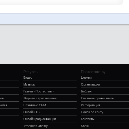
Ресурсы
Протестант.ру
Видео
Церкви
Музыка
Организации
Газета «Протестант»
Библия
ков
Журнал «Христианин»
Кто такие протестанты
школы
Печатные СМИ
Реформация
Онлайн ТВ
Поиск по сайту
Онлайн радиостанции
Контакты
Утренняя Звезда
Shele