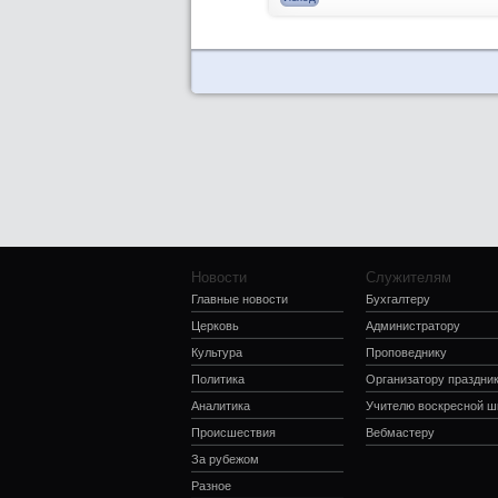
Новости
Служителям
Главные новости
Бухгалтеру
Церковь
Администратору
Культура
Проповеднику
Политика
Организатору праздни
Аналитика
Учителю воскресной 
Происшествия
Вебмастеру
За рубежом
Разное