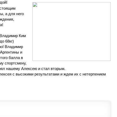
дой!
астоящим
, а для него
ждения,
та!
 Владимир Ким
до 68кг)
но! Владимир
 Аргентины и
того балла в
му спортсмену,
оял нашему Алексею и стал вторым.
ексея с высокими результатами и ждем их с нетерпением