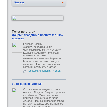
Разное
Похожие статьи
Добрый праздник в воспитательной
колонии
Епископ церкви
&laquo;Исход&raquo; по
Чернозёмному региону Андрей
Козлов с командой прихожан
посетил в составе
межконфессиональной группы
Бобровскую воспитательную
колонию. Цель поездки в день,
когда в России отмечается...
Посещение колоний
,
Исход
6 лет церкви "Исход"
Открыл конференцию мюзикл
Алексея Ледяева &laquo;Терновый
куст&raquo;. Старший пастор
церквей &laquo;Исход&raquo;
Алексей Пронькин проповедовал
на тему: &laquo;Семь принципов
благословения&raquo;.