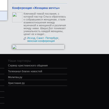
Конференция «Женщина мечты»
Ключевой темой послания, с
которой пастор Ольга обратилась
к собравшимся женщинам, стали
взаимоотношения между
мужчиной и женщиной и различия
между ними. &laquo;Бог понимает
уникальность каждой женщины,
ценит ее и видит...
Исход
,
Санкт- Петербург
,
женская конференция
Наши партнеры
Сервер христианского общения
Телеканал благих новостей
Молитва.ру
Христиане.ру