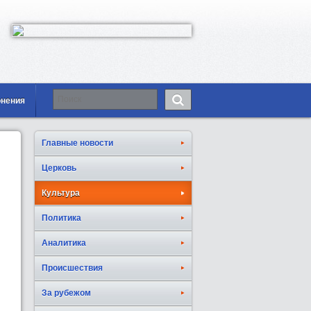
онения
Главные новости
Церковь
Культура
Политика
Аналитика
Происшествия
За рубежом