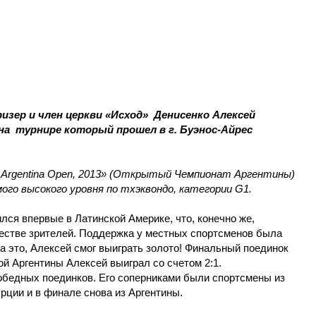
ризер и член церкви
«
Исход
»
Денисенко Алексей
 на турнире который прошел в
г. Буэнос-Айрес
 Argentina Open, 2013» (Открытый Чемпионат Аргентины)
ого высокого уровня по тхэквондо, категории G1.
ился впервые в Латинской Америке, что, конечно же,
честве зрителей. Поддержка у местных спортсменов была
на это, Алексей смог выиграть золото! Финальный поединок
ой Аргентины Алексей выиграл со счетом 2:1.
обедных поединков. Его соперниками были спортсмены из
урции и в финале снова из Аргентины.