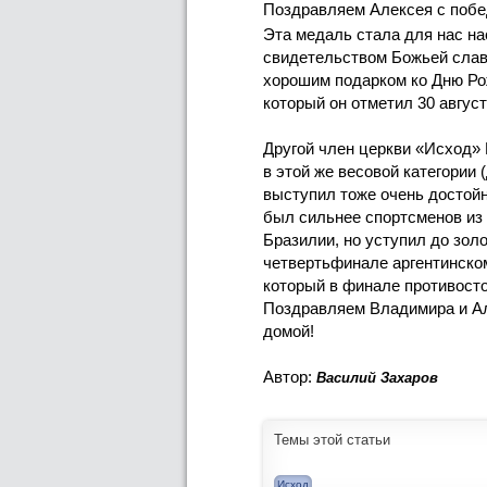
Поздравляем Алексея с побе
Эта медаль стала для нас н
свидетельством Божьей славы
хорошим подарком ко Дню Ро
который он отметил 30 авгус
Другой член церкви «Исход»
в этой же весовой категории (
выступил тоже очень достой
был сильнее спортсменов из
Бразилии, но уступил до золо
четвертьфинале аргентинско
который в финале противост
Поздравляем Владимира и Ал
домой!
Автор:
Василий Захаров
Темы этой статьи
Исход