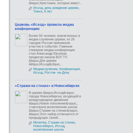
&laquo;Христиане, которые живут...
Исход
,
день рождение церкви
,
Томск
,
6 лет
Церковь «Исход» провела медиа
конференцию
Более 50 человек, вовлеченных в
медиа служение церкви, из 26
городов России принимали
участие в событии. Главным
спикером медиа конференции
стал Александр Евсюков,
продюсер канала БОГ.TV.
&laquo;Для церкви
&ldquo;Исход&rdquo;...
Медиаслужение
,
Конференция
,
Исход
,
Ростов- на-Дону
«Стражи на стенах» в Новосибирске
В церкви &laquo;Исход&raquo;
города Новосибирска, входящей в
международное движение
&laquo;Новое поколение&raquo;,
стартовала молитвенная школа
&laquo;Стражи на стенах&raquo;.
&laquo;Этот набор отличается от
предыдущих своей...
Молитва
,
Стражи на стенах
,
Новосибирск
,
Исход
,
молитвенная школа