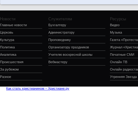
Новости
Служителям
Ресурсы
Главные новости
Бухгалтеру
Видео
Церковь
Администратору
Музыка
Культура
Проповеднику
Газета «Протеста
Политика
Организатору праздников
Журнал «Христиа
Аналитика
Учителю воскресной школы
Печатные СМИ
Происшествия
Вебмастеру
Онлайн ТВ
За рубежом
Онлайн радиоста
Разное
Утренняя Звезда
Как стать христианином – Христиане.ру