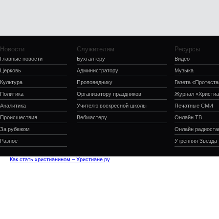
Новости
Служителям
Ресурсы
Главные новости
Бухгалтеру
Видео
Церковь
Администратору
Музыка
Культура
Проповеднику
Газета «Протеста
Политика
Организатору праздников
Журнал «Христиа
Аналитика
Учителю воскресной школы
Печатные СМИ
Происшествия
Вебмастеру
Онлайн ТВ
За рубежом
Онлайн радиоста
Разное
Утренняя Звезда
Как стать христианином – Христиане.ру