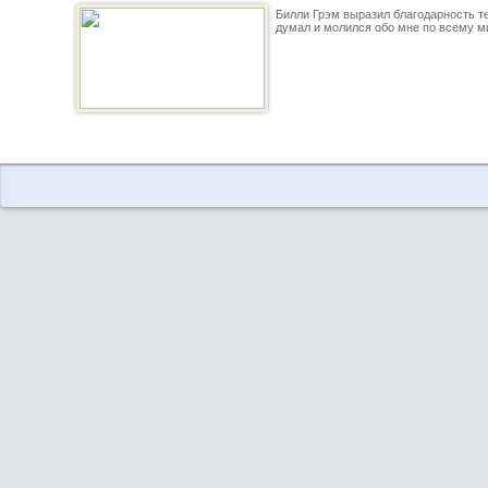
Билли Грэм выразил благодарность тем
думал и молился обо мне по всему ми