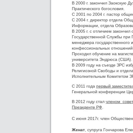
В 2000 г. закончил Заокскую 
Практического богословия.
С 2001 по 2004 г. пастор общи
С 2004 г. директор отдела Об
Информации, отдела Образова
В 2005 г. с отличием закончи
Государственной Службы при 
менеджера государственного и
конфессиональных отношений
Проходил обучение на магист
университета Эндрюса (США).
В 2009 году на съезде ЗРС из
Религиозной Свободы и отдела
Исполнительным Комитетом З
С 2011 года
первый заместите
Генеральной конференции Церк
В 2012 году стал
членом совет
Президенте РФ
.
С июня 2017г. член Обществе
Женат
, супруга Гончарова Еле