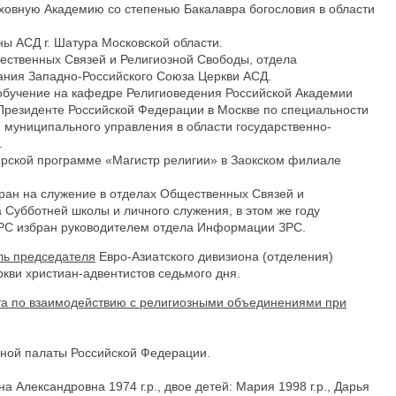
Духовную Академию со степенью Бакалавра богословия в области
ны АСД г. Шатура Московской области.
щественных Связей и Религиозной Свободы, отдела
ния Западно-Российского Союза Церкви АСД.
л обучение на кафедре Религиоведения Российской Академии
Президенте Российской Федерации в Москве по специальности
 муниципального управления в области государственно-
.
ерской программе «Магистр религии» в Заокском филиале
бран на служение в отделах Общественных Связей и
 Субботней школы и личного служения, в этом же году
РС избран руководителем отдела Информации ЗРС.
ль председателя
Евро-Азиатского дивизиона (отделения)
ви христиан-адвентистов седьмого дня.
а по взаимодействию с религиозными объединениями при
нной палаты Российской Федерации.
на Александровна 1974 г.р., двое детей: Мария 1998 г.р., Дарья