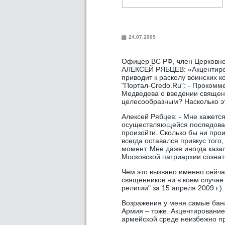
24.07.2009
Офицер ВС РФ, член Церковно
АЛЕКСЕЙ РЯБЦЕВ: «Акцентиров
приводит к расколу воинских к
"Портал-Credo.Ru": - Прокомм
Медведева о введении священн
целесообразным? Насколько э
Алексей Рябцев: - Мне кажется
осуществляющейся последоват
произойти. Сколько бы ни прои
всегда оставался привкус того
момент. Мне даже иногда каза
Московской патриархии сознат
Чем это вызвано именно сейчас
священников ни в коем случае 
религии" за 15 апреля 2009 г.).
Возражения у меня самые бан
Армия – тоже. Акцентирование
армейской среде неизбежно пр