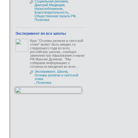
Социальная реклама
,
Дмитрий Медведев
,
Налогообложение
,
Благотворительность
,
Общественная палата РФ
,
Политика
Эксперимент во все школы
Курс "Основы религии и светской
этики" может быть введен со
следующего года во всех
российских школах, сообщил
замминистра образования и науки
РФ Максим Дулинов. "Мы
собираем информацию о
готовности введения во всех...
Эксперимент
,
Школа
,
Основы религии и светской
этики
,
Политика