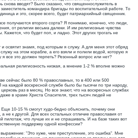
рь снова вводят? Было сказано, что священнослужитель в
к заместитель командира бригады по воспитательной работе. То
диница и это, скорее всего, будет патриархийный священник.
все получаются второго сорта? Я понимаю, конечно, что люди,
ния, от религии весьма далеки. И им религиозные чувства
 Кажется, что будет поп, и ладно. Этот других трогать не
т и освятит знамя, под которым я служу. А для меня этот обряд
лужу на этом корабле, а его взяли и полили водой, которую я
у я все это должен терпеть? Резонный вопрос или нет?
реальная религиозность низкая, а мнение 1-2 % вполне можно
ве сейчас было 80 % православных, то в 400 или 500
на каждой воскресной службе было бы тысячи по три народу,
 церковь раз в месяц. Но все знают, что на воскресных службах
 даже в храме Христа Спасителя, трех тысяч людей не
. Еще 10-15 % смогут худо-бедно объяснить, почему они
, а не к другой. Для всех остальных отличие православия от
й пилотаж, что лучше их и не спрашивать. И на базе таких вот
арственную поддержку одной конфессии?
 выражение: "Это хуже, чем преступление, это ошибка". Мне