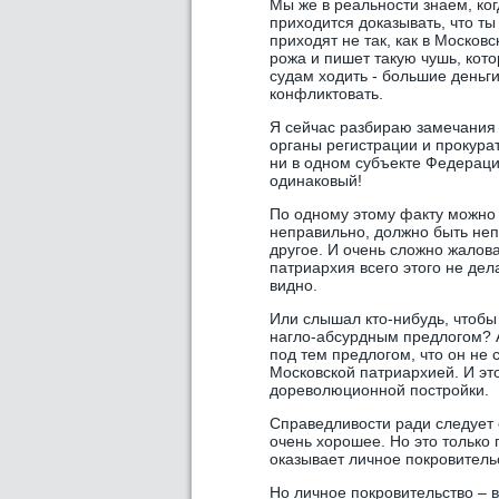
Мы же в реальности знаем, ко
приходится доказывать, что ты 
приходят не так, как в Москов
рожа и пишет такую чушь, кото
судам ходить - большие деньги
конфликтовать.
Я сейчас разбираю замечания 
органы регистрации и прокура
ни в одном субъекте Федераци
одинаковый!
По одному этому факту можно с
неправильно, должно быть непр
другое. И очень сложно жалова
патриархия всего этого не дел
видно.
Или слышал кто-нибудь, чтобы
нагло-абсурдным предлогом? 
под тем предлогом, что он не
Московской патриархией. И это
дореволюционной постройки.
Справедливости ради следует 
очень хорошее. Но это только 
оказывает личное покровитель
Но личное покровительство –