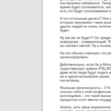
постарались избавиться. Тепе
армии будет оплачиваться, ка
есть это будет оплачиваемая е
А что остальным делать? Они 
которые принимают такие реше
других людей не очень понятны.
будет.
Ну как же не будет?! Он приде
освящения - оскверняющий. Я с
не считают святой. Ну и почем
На это обычно отвечают, что 
проигнорировать.
Действительно, если бы в Моск
существующих храмах РПЦ МП 
даже если люди будут ходить в
ни в одном московском храме,
насчитаешь.
Реальная религиозность – 3 %
относят себя к этой конфессии
католицизма – это такой высши
процентов хотят ввести госуд
Знаете, есть такое знаменитое