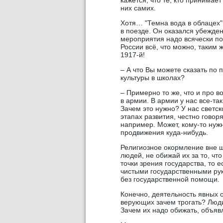
кажется, что те, кто принима
них самих.
Хотя… "Темна вода в облацех"
в поезде. Он оказался убежден
мероприятия надо всячески по
России всё, что можно, таким ж
1917-й!
– А что Вы можете сказать по
культуры в школах?
– Примерно то же, что и про 
в армии. В армии у нас все-та
Зачем это нужно? У нас светск
этапах развития, честно говор
например. Может, кому-то нуж
продвижения куда-нибудь.
Религиозное окормление вне шк
людей, не обижай их за то, чт
точки зрения государства, то 
чистыми государственными рук
без государственной помощи.
Конечно, деятельность явных о
верующих зачем трогать? Люди
Зачем их надо обижать, объяв