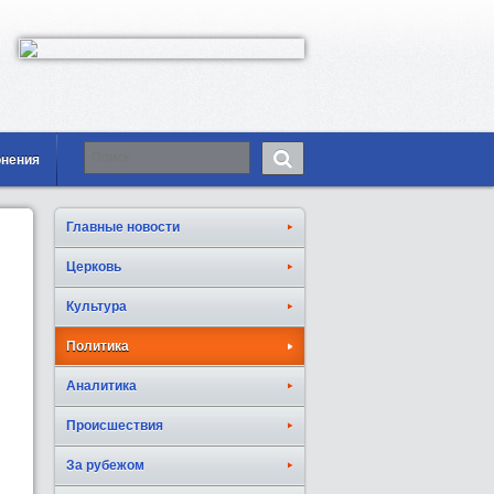
онения
Главные новости
Церковь
Культура
Политика
Аналитика
Происшествия
За рубежом