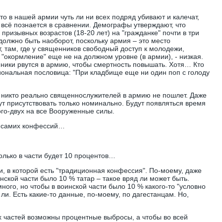
что в нашей армии чуть ли ни всех подряд убивают и калечат,
 всё познается в сравнении. Демографы утверждают, что
призывных возрастов (18-20 лет) на "гражданке" почти в три
должно быть наоборот, поскольку армия – это место
, там, где у священников свободный доступ к молодежи,
е "окормление" еще не на должном уровне (в армии), - низкая.
нники рвутся в армию, чтобы смертность повышать. Хотя… Кто
иональная пословица: "При кладбище еще ни один поп с голоду
 никто реально священнослужителей в армию не пошлет. Даже
ут присутствовать только номинально. Будут появляться время
ого-двух на все Вооруженные силы.
от самих конфессий…
только в части будет 10 процентов…
, в которой есть "традиционная конфессия". По-моему, даже
инской части было 10 % татар – такое вряд ли может быть.
ного, но чтобы в воинской части было 10 % какого-то "условно
 ли. Есть какие-то данные, по-моему, по дагестанцам. Но,
х частей возможны процентные выбросы, а чтобы во всей