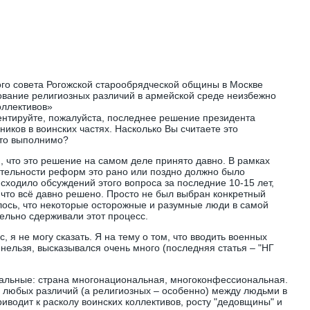
го совета Рогожской старообрядческой общины в Москве
ание религиозных различий в армейской среде неизбежно
оллективов»
ентируйте, пожалуйста, последнее решение президента
иков в воинских частях. Насколько Вы считаете это
то выполнимо?
, что это решение на самом деле принято давно. В рамках
ельности реформ это рано или поздно должно было
сходило обсуждений этого вопроса за последние 10-15 лет,
, что всё давно решено. Просто не был выбран конкретный
лось, что некоторые осторожные и разумные люди в самой
ельно сдерживали этот процесс.
, я не могу сказать. Я на тему о том, что вводить военных
нельзя, высказывался очень много (последняя статья – "НГ
альные: страна многонациональная, многоконфессиональная.
 любых различий (а религиозных – особенно) между людьми в
иводит к расколу воинских коллективов, росту "дедовщины" и