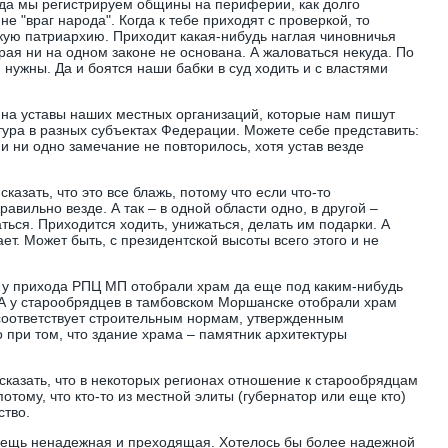
гда мы регистрируем общины на периферии, как долго
не "враг народа". Когда к тебе приходят с проверкой, то
скую патриархию. Приходит какая-нибудь наглая чиновничья
рая ни на одном законе не основана. А жаловаться некуда. По
 нужны. Да и боятся наши бабки в суд ходить и с властями
на уставы наших местных организаций, которые нам пишут
тура в разных субъектах Федерации. Можете себе представить:
и ни одно замечание не повторилось, хотя устав везде
казать, что это все блажь, потому что если что-то
авильно везде. А так – в одной области одно, в другой –
ться. Приходится ходить, унижаться, делать им подарки. А
ает. Может быть, с президентской высоты всего этого и не
 у прихода РПЦ МП отобрали храм да еще под каким-нибудь
А у старообрядцев в тамбовском Моршанске отобрали храм
 соответствует строительным нормам, утвержденным
 при том, что здание храма – памятник архитектуры
сказать, что в некоторых регионах отношение к старообрядцам
потому, что кто-то из местной элиты (губернатор или еще кто)
ство.
 вещь ненадежная и преходящая. Хотелось бы более надежной