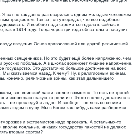
ет подобные решения, не понимают, насколько вредны они для
. Я вот не так давно разговорился с одним молодым человеком
ным троцкистом. Так вот, он утверждал, что все подобные
ддерживать. И вообще надо стремиться сделать сейчас в
е, как в 1914 году. Тогда через три года обязательно наступит
 поводу введения Основ православной или другой религиозной
военных священников. Но это будет ещё более напряженно, чем
ки русских побольше. А в школах возникнет лишнее напряжение.
ое государство. Это достаточно большое достижение на всех
я. Мы скатываемся назад. К чему? Ну, к религиозным войнам,
ны, конечно, религиозные войны, как этап дальнейшего
олы, вне воинской части вполне возможно. То есть не трогай
о они исповедают какую-то религию. Этого вполне достаточно с
есть – не преследуй и ладно. И вообще – не лезь со своими
ами людям в душу. Мы с Богом как-нибудь сами разберемся
тморозков и экстремистов надо пресекать. А остальных-то
 вполне лояльные, никаких государству пакостей не делают.
лять вторым сортом?