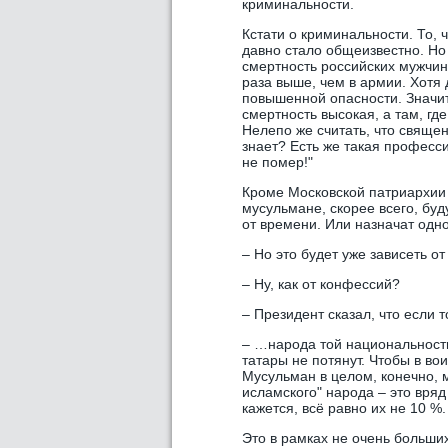
криминальности.
Кстати о криминальности. То, 
давно стало общеизвестно. Но
смертность российских мужчин 
раза выше, чем в армии. Хотя 
повышенной опасности. Значит
смертность высокая, а там, гд
Нелепо же считать, что свяще
знает? Есть же такая професс
не помер!"
Кроме Московской патриархии
мусульмане, скорее всего, буд
от времени. Или назначат одн
– Но это будет уже зависеть 
– Ну, как от конфессий?
– Президент сказал, что если 
– …народа той национальности
татары не потянут. Чтобы в во
Мусульман в целом, конечно, м
исламского" народа – это вряд
кажется, всё равно их не 10 %.
Это в рамках не очень больши