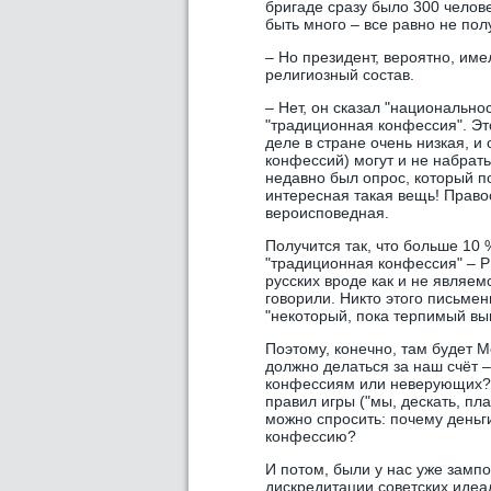
бригаде сразу было 300 челове
быть много – все равно не пол
– Но президент, вероятно, име
религиозный состав.
– Нет, он сказал "национальнос
"традиционная конфессия". Эт
деле в стране очень низкая, и
конфессий) могут и не набрать.
недавно был опрос, который по
интересная такая вещь! Право
вероисповедная.
Получится так, что больше 10 
"традиционная конфессия" – 
русских вроде как и не являем
говорили. Никто этого письменно
"некоторый, пока терпимый вы
Поэтому, конечно, там будет М
должно делаться за наш счёт 
конфессиям или неверующих? 
правил игры ("мы, дескать, пл
можно спросить: почему деньг
конфессию?
И потом, были у нас уже зампо
дискредитации советских идеа