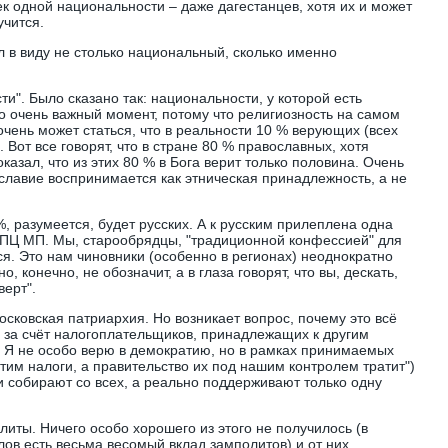
к одной национальности – даже дагестанцев, хотя их и может
учится.
л в виду не столько национальный, сколько именно
ти". Было сказано так: национальности, у которой есть
о очень важный момент, потому что религиозность на самом
 очень может статься, что в реальности 10 % верующих (всех
 Вот все говорят, что в стране 80 % православных, хотя
казал, что из этих 80 % в Бога верит только половина. Очень
славие воспринимается как этническая принадлежность, а не
%, разумеется, будет русских. А к русским прилеплена одна
РПЦ МП. Мы, старообрядцы, "традиционной конфессией" для
ся. Это нам чиновники (особенно в регионах) неоднократно
, конечно, не обозначит, а в глаза говорят, что вы, дескать,
верт".
осковская патриархия. Но возникает вопрос, почему это всё
– за счёт налогоплательщиков, принадлежащих к другим
Я не особо верю в демократию, но в рамках принимаемых
атим налоги, а правительство их под нашим контролем тратит")
и собирают со всех, а реально поддерживают только одну
литы. Ничего особо хорошего из этого не получилось (в
лов есть весьма весомый вклад замполитов) и от них