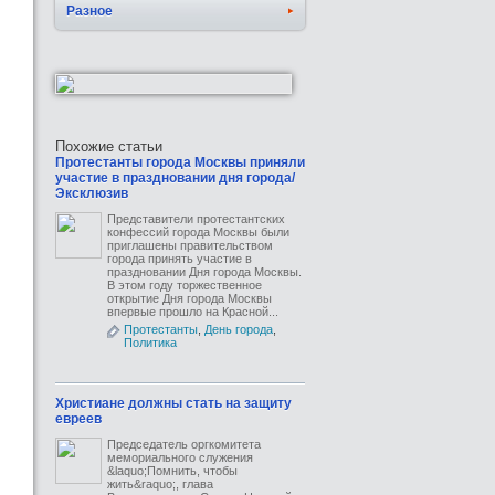
Разное
Похожие статьи
Протестанты города Москвы приняли
участие в праздновании дня города/
Эксклюзив
Представители протестантских
конфессий города Москвы были
приглашены правительством
города принять участие в
праздновании Дня города Москвы.
В этом году торжественное
открытие Дня города Москвы
впервые прошло на Красной...
Протестанты
,
День города
,
Политика
Христиане должны стать на защиту
евреев
Председатель оргкомитета
мемориального служения
&laquo;Помнить, чтобы
жить&raquo;, глава