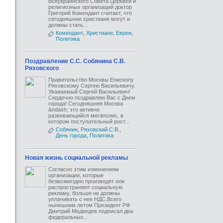
Всеукраинского Совета Церквей и
религиозных организаций доктор
Григорий Комендант считает, что
сегодняшние христиане могут и
должны стать...
Комендант
,
Христиане
,
Евреи
,
Политика
Поздравление С.С. Собянина С.В.
Ряховского
Правительство Москвы Епископу
Ряховскому Сергею Васильевичу.
Уважаемый Сергей Васильевич!
Сердечно поздравляю Вас с Днем
города! Сегодняшняя Москва
&ndash; это активно
развивающийся мегаполис, в
котором поступательный рост...
Собянин
,
Ряховский.С.В.
,
День города
,
Политика
Новая жизнь социальной рекламы
Согласно этим изменениям
организации, которые
безвозмездно производят или
распространяют социальную
рекламу, больше не должны
уплачивать с нее НДС.Всего
нынешним летом Президент РФ
Дмитрий Медведев подписал два
федеральных...