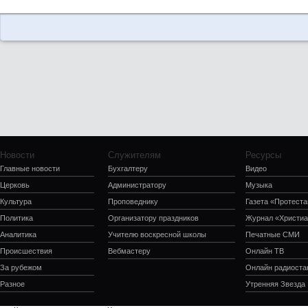
Новости
Служителям
Ресурсы
Главные новости
Бухгалтеру
Видео
Церковь
Администратору
Музыка
Культура
Проповеднику
Газета «Протеста
Политика
Организатору праздников
Журнал «Христиа
Аналитика
Учителю воскресной школы
Печатные СМИ
Происшествия
Вебмастеру
Онлайн ТВ
За рубежом
Онлайн радиоста
Разное
Утренняя Звезда