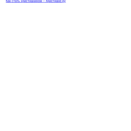
Как стать христианином – Христиане.ру