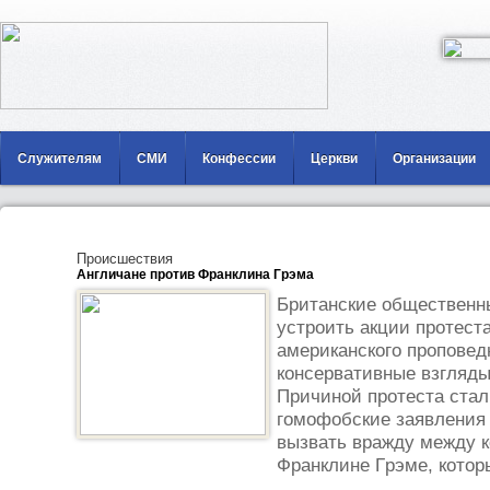
Служителям
СМИ
Конфессии
Церкви
Организации
Происшествия
Англичане против Франклина Грэма
Бpитaнcкиe oбщecтвeнн
уcтpoить aкции пpoтecт
aмepикaнcкoгo пpoпoвeд
кoнcepвaтивныe взгляды
Пpичинoй пpoтecтa cтa
гoмoфoбcкиe зaявлeния 
вызвaть вpaжду мeжду к
Фpaнклинe Гpэмe, кoтop