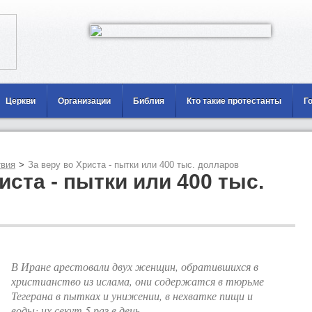
Церкви
Организации
Библия
Кто такие протестанты
Г
вия
>
За веру во Христа - пытки или 400 тыс. долларов
иста - пытки или 400 тыс.
В Иране арестовали двух женщин, обратившихся в
христианство из ислама, они содержатся в тюрьме
Тегерана в пытках и унижении, в нехватке пищи и
воды; их секут 5 раз в день.