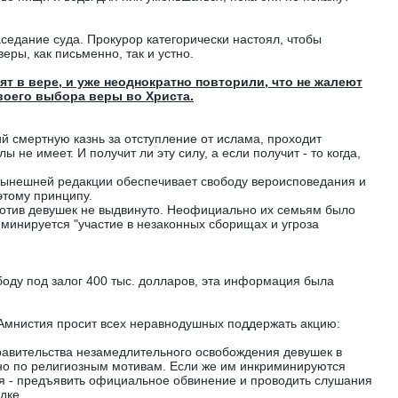
аседание суда. Прокурор категорически настоял, чтобы
еры, как письменно, так и устно.
т в вере, и уже неоднократно повторили, что не жалеют
своего выбора веры во Христа.
й смертную казнь за отступление от ислама, проходит
 не имеет. И получит ли эту силу, а если получит - то когда,
 нынешней редакции обеспечивает свободу вероисповедания и
этому принципу.
отив девушек не выдвинуто. Неофициально их семьям было
минируется "участие в незаконных сборищах и угроза
боду под залог 400 тыс. долларов, эта информация была
мнистия просит всех неравнодушных поддержать акцию:
правительства незамедлительного освобождения девушек в
но по религиозным мотивам. Если же им инкриминируются
я - предъявить официальное обвинение и проводить слушания
дке.