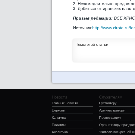
2. Незамедлительно предостав
3. Добиться от иранских власт
Призыв редакции:
ВСЕ ХРИС
Источник:
http://www.cirota.ru/
Темы этой статьи
Новости
Служителям
Главные новости
Бухгалтеру
Церковь
Администратору
Культура
Проповеднику
Политика
Организатору праздни
Аналитика
Учителю воскресной 