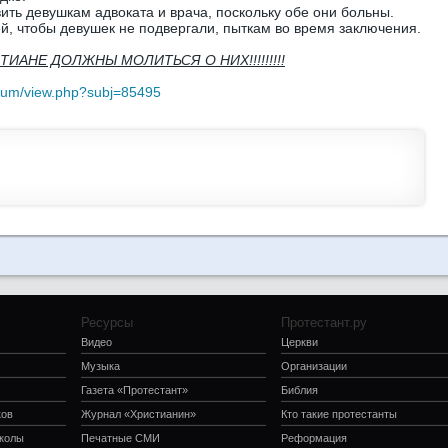
ить девушкам адвоката и врача, поскольку обе они больны.
ей, чтобы девушек не подвергали, пыткам во время заключения.
ТИАНЕ ДОЛЖНЫ МОЛИТЬСЯ О НИХ!!!!!!!!!
forum/view.php?subj=85495
Ресурсы
Протестант.ру
Видео
Церкви
Музыка
Организации
Газета «Протестант»
Библия
ков
Журнал «Христианин»
Кто такие протестанты
школы
Печатные СМИ
Реформация