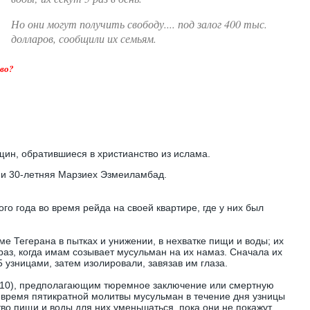
Но они могут получить свободу.... под залог 400 тыс.
долларов, сообщили их семьям.
тво?
ин, обратившиеся в христианство из ислама.
и 30-летняя Марзиех Эзмеиламбад.
го года во время рейда на своей квартире, где у них был
е Тегерана в пытках и унижении, в нехватке пищи и воды; их
й раз, когда имам созывает мусульман на их намаз. Сначала их
 узницами, затем изолировали, завязав им глаза.
5.10), предполагающим тюремное заключение или смертную
о время пятикратной молитвы мусульман в течение дня узницы
тво пищи и воды для них уменьшаться, пока они не покажут