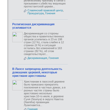
религиозному признаку в связи с
призывами к убийству верующих
протестантской церкви...
Славянский правовой центр
,
Прокуратура
,
Гонения
Религиозная дискриминация
усиливается
Дискриминация со стороны
общества и правительственных
органов усилилась в 23 из 198
стран (12 %), стала слабее в 12
странах (6 %) и ситуация
осталась без изменений в 163
странах (82 %), об этом
свидетельствуют...
Дискриминация
,
Гонения
В Лаосе запрещена деятельность
домашних церквей, некоторые
христиане арестованы
Христианам в лаосской деревне
было приказано прекратить
поклонения в частных домах, а в
разных частях страны было
арестовано несколько
христиан.10-го июля, в деревне
Суня (Sounya) в округе Намтха
(Namtha) провинции
Луангнамтха...
Гонения