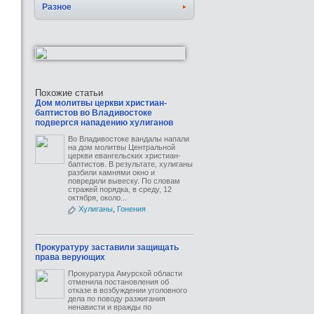
Разное
Похожие статьи
Дом молитвы церкви христиан-
баптистов во Владивостоке
подвергся нападению хулиганов
Во Владивостоке вандалы напали
на дом молитвы Центральной
церкви евангельских христиан-
баптистов. В результате, хулиганы
разбили камнями окно и
повредили вывеску. По словам
стражей порядка, в среду, 12
октября, около...
Хулиганы
,
Гонения
Прокуратуру заставили защищать
права верующих
Прокуратура Амурской области
отменила постановления об
отказе в возбуждении уголовного
дела по поводу разжигания
ненависти и вражды по