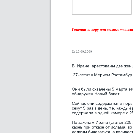
Гонения за веру или вымогательс
10.09.2009
В Иране арестованы две женщ
27-летняя Мерием Ростамбур 
Они были схвачены 5 марта это
обнаружен Новый Завет.
Сейчас они содержатся в тюрьм
секут 5 раз в день, т.е. кажды
содержали в одной камере с 25
По законам Ирана (статья 22
казнь при отказе от ислама, в
должны бичеваться, а количес