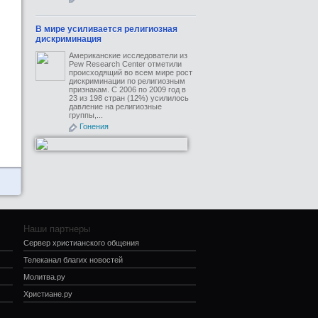
В мире усиливается религиозная
дискриминация
Американские исследователи из
Pew Research Center отметили
происходящий во всем мире рост
дискриминации по религиозным
признакам. С 2006 по 2009 год в
23 из 198 стран (12%) усилилось
давление на религиозные
группы,...
Гонения
Наши партнеры
Сервер христианского общения
Телеканал благих новостей
Молитва.ру
Христиане.ру