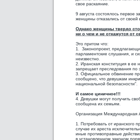
свое раскаяние.
9 августа состоялось первое з
женщины отказались от своей в
Однако женщины твердо стоя
ни о чем и не откажутся от 
Это притом что:
1. Законопроект, предлагающи
парламентские слушания, и силы
неизвестно.
2. Иранская конституция в ее
запрещает преследования по 
3. Официальное обвинение пр
сообщено, что девушкам инкри
национальной безопасности".
И самое циничное!!!
4. Девушки могут получить сво
сообщена их семьям.
Организация Международная А
1. Потребовать от иранского 
случае их ареста исключитель
иные противоправные действи
в установленном законом поря