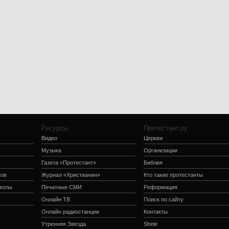
Ресурсы
Протестант.ру
Видео
Церкви
Музыка
Организации
Газета «Протестант»
Библия
ков
Журнал «Христианин»
Кто такие протестанты
школы
Печатные СМИ
Реформация
Онлайн ТВ
Поиск по сайту
Онлайн радиостанции
Контакты
Утренняя Звезда
Shele