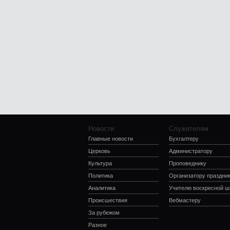
Новости
Служителям
Главные новости
Бухгалтеру
Церковь
Администратору
Культура
Проповеднику
Политика
Организатору праздни
Аналитика
Учителю воскресной 
Происшествия
Вебмастеру
За рубежом
Разное