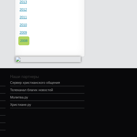
2013
2012
2011
2010
2009
2008
Наши партнеры
Сервер христианского общения
Телеканал благих новостей
Молитва.ру
Христиане.ру