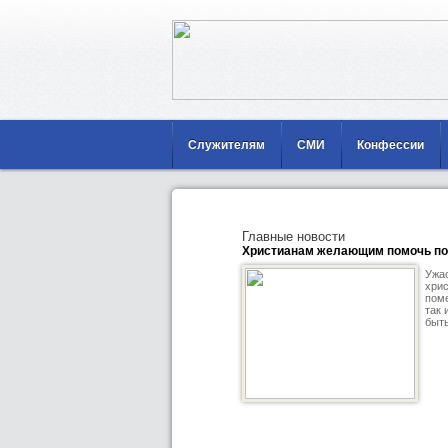
Служителям
СМИ
Конфессии
Главные новости
Христианам желающим помочь по
Ужа
хрис
поме
так 
быть