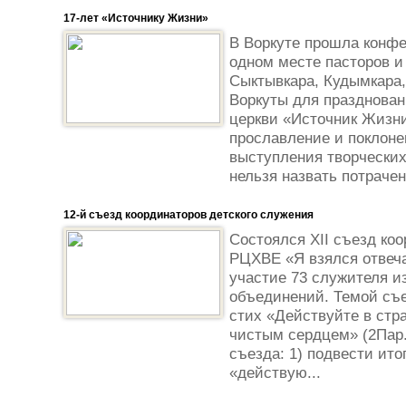
17-лет «Источнику Жизни»
В Воркуте прошла конфе
одном месте пасторов и
Сыктывкара, Кудымкара,
Воркуты для празднован
церкви «Источник Жизн
прославление и поклоне
выступления творческих
нельзя назвать потрачен
12-й съезд координаторов детского служения
Состоялся XII съезд ко
РЦХВЕ «Я взялся отвеча
участие 73 служителя и
объединений. Темой съ
стих «Действуйте в стр
чистым сердцем» (2Пар. 
съезда: 1) подвести ито
«действую...