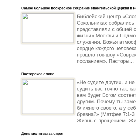
Самое большое воскресное собрание евангельской церкви в Р
Библейский центр «Слов
Сокольниках собрались 
представляли с общей с
жизни» Москвы и Подмос
служения. Божья атмос
сердце каждого человек
прошло ток-шоу «Совре
посланием». Пасторы...
Пасторское слово
«Не судите других, и не
судить вас точно так, к
вам будет Богом соответ
другим. Почему ты заме
ближнего своего, а у се
бревна?» (Матфея 7:1-3
Жизнь с прощением. Жиз
День молитвы за сирот