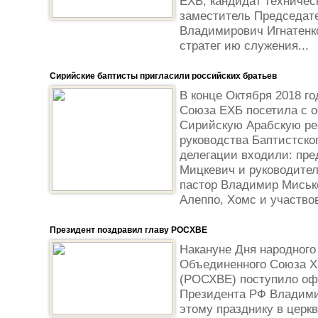
ЕХБ, кандидат техничес
заместитель Председат
Владимирович Игнатенк
стратег ию служения...
Сирийские баптисты пригласили российских братьев
В конце Октября 2018 го
Союза ЕХБ посетила с 
Сирийскую Арабскую ре
руководства Баптистско
делегации входили: пре
Мицкевич и руководите
пастор Владимир Миське
Алеппо, Хомс и участвов
Президент поздравил главу РОСХВЕ
Накануне Дня народного
Объединенного Союза Х
(РОСХВЕ) поступило оф
Президента РФ Владими
этому празднику в церк