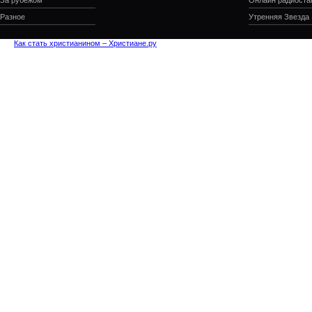
За рубежом
Онлайн радиоста
Разное
Утренняя Звезда
Как стать христианином – Христиане.ру