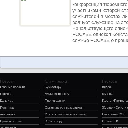
конференция тюремного
участниками которой ст
служителей в местах ли
волнует служение на эт
Начальствующего еписк
РОСХВЕ епископ Констан
службе РОСХВЕ о проше
Новости
Служителям
Ресурсы
Главные новости
Бухгалтеру
Видео
Церковь
Администратору
Музыка
Культура
Проповеднику
Газета «Протеста
Политика
Организатору праздников
Журнал «Христиа
Аналитика
Учителю воскресной школы
Печатные СМИ
Происшествия
Вебмастеру
Онлайн ТВ