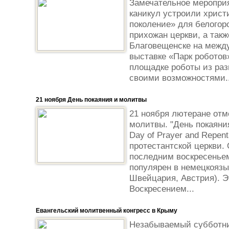
Замечательное мероприя
каникул устроили христ
поколение» для белогор
прихожан церкви, а так
Благовещенске на межд
выставке «Парк роботов
площадке роботы из раз
своими возможностями..
21 ноября День покаяния и молитвы
21 ноября лютеране отм
молитвы. "День покаяния
Day of Prayer and Repen
протестантской церкви. 
последним воскресеньем
популярен в немецкоязы
Швейцария, Австрия). Э
Воскресением...
Евангельский молитвенный конгресс в Крыму
Незабываемый субботни