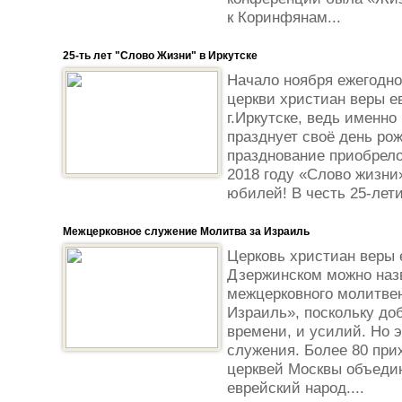
к Коринфянам...
25-ть лет "Слово Жизни" в Иркутске
Начало ноября ежегодно
церкви христиан веры ев
г.Иркутске, ведь именно
празднует своё день рож
празднование приобрело
2018 году «Слово жизни»
юбилей! В честь 25-лети
Межцерковное служение Молитва за Израиль
Церковь христиан веры 
Дзержинском можно наз
межцерковного молитве
Израиль», поскольку доб
времени, и усилий. Но 
служения. Более 80 при
церквей Москвы объеди
еврейский народ....