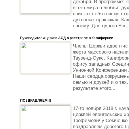
декабря. В программе: 
всего мира о любви, ду
поисках себя в искусств
духовных практиках. Ка
своему. Для одного Бог –
Руководители церкви АСД о расстреле в Калифорнии
Члены Церкви адвентис
жертв массового насили
Таузенд-Оукс, Калифорн
офису западных Соедин
Унионной Конференции 
Наши сердца сокрушены 
семью и друзей и о тех,
результате этого...
ПОЗДРАВЛЯЕМ!!!
17-го ноября 2018 г. н
церквей евангельских х
Трофимовичу Семченко и
поздравляем дорогого б