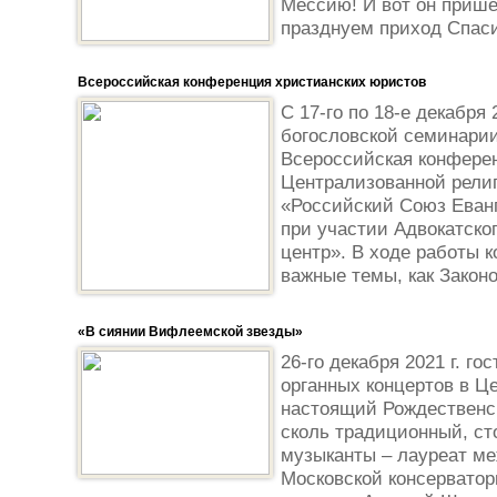
Мессию! И вот он прише
празднуем приход Спасит
Всероссийская конференция христианских юристов
С 17-го по 18-е декабря 
богословской семинари
Всероссийская конферен
Централизованной рели
«Российский Союз Еванг
при участии Адвокатско
центр». В ходе работы 
важные темы, как Законо
«В сиянии Вифлеемской звезды»
26-го декабря 2021 г. г
органных концертов в Ц
настоящий Рождественс
сколь традиционный, ст
музыканты – лауреат ме
Московской консерватор