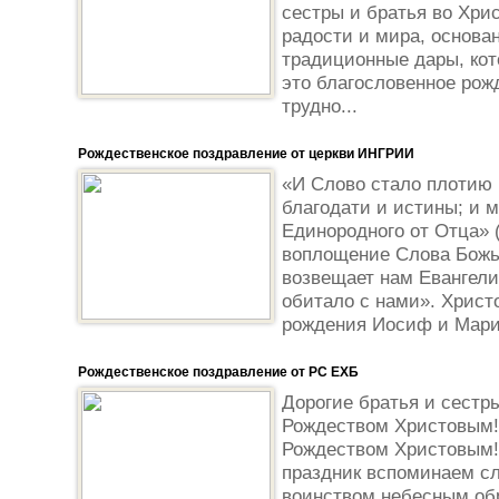
сестры и братья во Хри
радости и мира, основан
традиционные дары, кот
это благословенное рож
трудно...
Рождественское поздравление от церкви ИНГРИИ
«И Слово стало плотию 
благодати и истины; и м
Единородного от Отца» 
воплощение Слова Божья
возвещает нам Евангели
обитало с нами». Христ
рождения Иосиф и Мария
Рождественское поздравление от РС ЕХБ
Дорогие братья и сестр
Рождеством Христовым!
Рождеством Христовым!
праздник вспоминаем сл
воинством небесным об