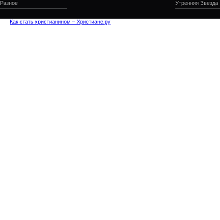
Разное
Утренняя Звезда
Как стать христианином – Христиане.ру