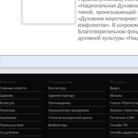
«Национальная Духовная
темой, пронизывающей 
«Духовное миротворчес
конфликтов». В широком
Благотворительном фон
духовной культуры «Нац
Новости
Служителям
Ресурсы
Главные новости
Бухгалтеру
Видео
Церковь
Администратору
Музыка
Культура
Проповеднику
Газета «Протеста
Политика
Организатору праздников
Журнал «Христиа
Аналитика
Учителю воскресной школы
Печатные СМИ
Происшествия
Вебмастеру
Онлайн ТВ
За рубежом
Онлайн радиоста