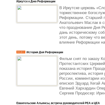
Иркутск к Дню Реформации
В Иркутске церковь «Сл
торжественное богослуж
Реформации. Старший п
Анатольевич Маслак в с
что празднование Дня Р
дань историческому со
этот день, потому что 
влияние Реформации на.
История Дня Реформации
ВИДЕО
Фильм снят по заказу К
Протестантских Церкве
показана история Праз
ретроспектива, история
России, комментарии и
епископ Эдуард Хегай А
Евгений Хархардин Опер
Сергеев Продюсер: Ири
Евангельские Альянсы, встреча руководителей РЕА и ЦЕА