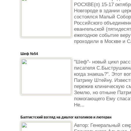
РОСХВЕ(п) 15-17 октябр
Новгороде в здании цер
состоялся Малый Собор
Российского объединенн
евангельской (пятидеся
ежегодное событие вер
проходили в Москве и Са
Шеф №54
"Шеф"- новый цикл расс
писателя С.Быструшкина
когда знаешь?". Этот во
Патрику Штейну. Извест
пережив клиническую см
Землю, но отныне Патри
помогающего Ему спаса
Не...
Баптистский взгляд на диалог католиков и лютеран
Автор: Генеральный сек