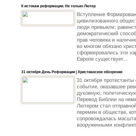
К истокам реформации. Не только Лютер
Вступление Формирован
цивилизованного общест
люди привыкли: равенст
демократический способ
прав человека и наличи
во многом обязано хрис
сформировались эти ха
Европе существует...
31 октября День Реформации | Христианское обозрение
31 октября протестант
событие, оказавшее ре
духовную, политическую
Перевод Библии на нем
Лютером стал отправной
перемен в обществе, ко
сопровождалась масшт
вооруженными конфликта