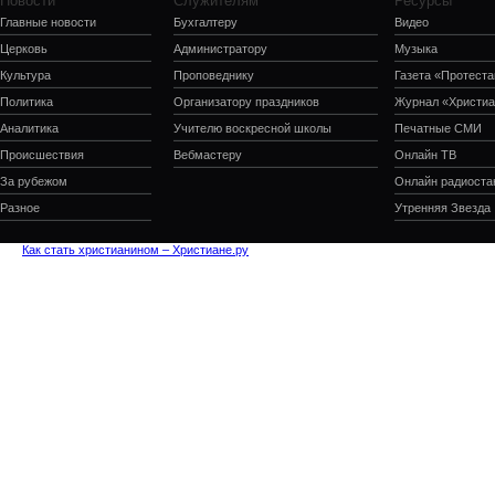
Новости
Служителям
Ресурсы
Главные новости
Бухгалтеру
Видео
Церковь
Администратору
Музыка
Культура
Проповеднику
Газета «Протеста
Политика
Организатору праздников
Журнал «Христиа
Аналитика
Учителю воскресной школы
Печатные СМИ
Происшествия
Вебмастеру
Онлайн ТВ
За рубежом
Онлайн радиоста
Разное
Утренняя Звезда
Как стать христианином – Христиане.ру