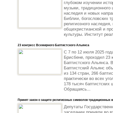
глубоком изучении исто
музыки, традиционного 
наследия и новых напра
Библии, богословских т
религиозного наследия,
общехристианской и пр
культуры. Институт реал
23 конгресс Всемирного Баптистского Альянса
С 7 по 12 июля 2025 год
Брисбене, проходил 23 
Баптистского Альянса.
Баптистский Альянс объ
из 134 стран, 266 бапт
практически во всех уго
178 тысяч баптистских 
Обращаясь...
Принят закон о защите религиозных символов традиционных 
Депутаты Государствен
заседании приняли во в