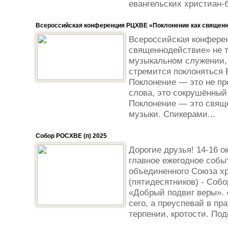
еван­гель­ских христиан
Всероссийская конференция РЦХВЕ «Поклонение как священ
Всероссийская конфере
священнодействие» не то
музыкальном служении, 
стремится поклоняться Б
Поклонение — это не пр
слова, это сокрушённый
Поклонение — это свящ
музыки. Спикерами...
Собор РОСХВЕ (п) 2025
Дорогие друзья! 14-16 о
главное ежегодное собы
объединенного Союза хр
(пятидесятников) - Собо
«Добрый подвиг веры». 
сего, а преуспевай в пр
терпении, кротости. Под