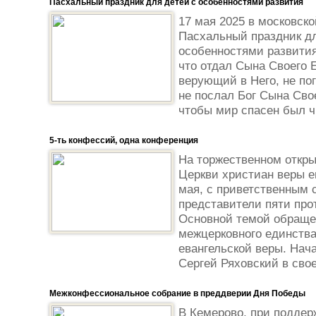
Пасхальный праздник для детей с особенностями развития
17 мая 2025 в московско
Пасхальный праздник д
особенностями развития
что отдал Сына Своего 
верующий в Него, не по
не послал Бог Сына Свое
чтобы мир спасен был чр
5-ть конфессий, одна конференция
На торжественном откр
Церкви христиан веры е
мая, с приветственным
представители пяти про
Основной темой обраще
межцерковного единств
евангельской веры. На
Сергей Ряховский в сво
Межконфессиональное собрание в преддверии Дня Победы
В Кемерово, при подде