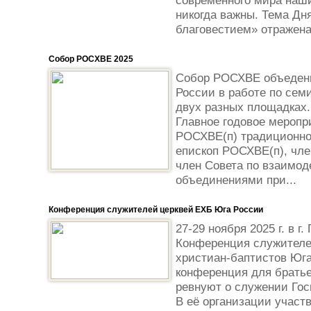
современного мира наши
никогда важны. Тема Дн
благовестием» отражена
Собор РОСХВЕ 2025
Собор РОСХВЕ объеденил
России в работе по сем
двух разных площадках.
Главное годовое мероп
РОСХВЕ(п) традиционн
епископ РОСХВЕ(п), чл
член Совета по взаимо
объединениями при...
Конференция служителей церквей ЕХБ Юга России
27-29 ноября 2025 г. в г
Конференция служителе
христиан-баптистов Юг
конференция для братье
ревнуют о служении Гос
В её орга­ни­за­ции участ