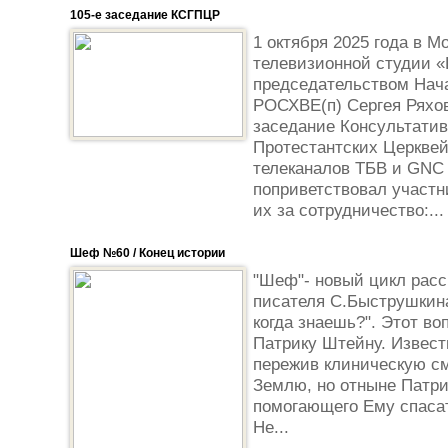
105-е заседание КСГПЦР
1 октября 2025 года в М
телевизионной студии «
председательством Нач
РОСХВЕ(п) Сергея Ряхов
заседание Консультатив
Протестантских Церквей
телеканалов ТБВ и GNC 
поприветствовал участн
их за сотрудничество:...
Шеф №60 / Конец истории
"Шеф"- новый цикл расс
писателя С.Быструшкина
когда знаешь?". Этот во
Патрику Штейну. Извест
пережив клиническую см
Землю, но отныне Патри
помогающего Ему спаса
Не...