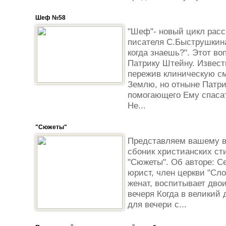
Шеф №58
"Шеф"- новый цикл расс
писателя С.Быструшкина
когда знаешь?". Этот во
Патрику Штейну. Извест
пережив клиническую см
Землю, но отныне Патри
помогающего Ему спаса
Не...
"Сюжеты"
Представляем вашему в
сбоник христианских ст
"Сюжеты". Об авторе: С
юрист, член церкви "Сло
женат, воспитывает дво
вечеря Когда в великий
для вечери с...