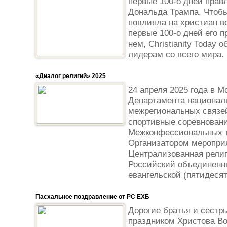
первые 100-о дней пра
Дональда Трампа. Чтобы
повлияла на христиан в
первые 100-о дней его 
нем, Christianity Today
лидерам со всего мира. В
«Диалог религий» 2025
24 апреля 2025 года в М
Департамента национал
межрегиональных связе
спортивные соревновани
Межконфессиональных т
Организатором меропри
Централизованная религ
Российский объединенн
евангельской (пятидесят
Пасхальное поздравление от РС ЕХБ
Дорогие братья и сестр
праздником Христова Во