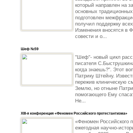
который направлен на з
основных традиционных
подготовлен межфракцио
получил поддержку всех
Изменения вносятся в 
совести и о...
Шеф №59
"Шеф"- новый цикл расс
писателя С.Быструшкина
когда знаешь?". Этот во
Патрику Штейну. Извест
пережив клиническую см
Землю, но отныне Патри
помогающего Ему спаса
Не...
XIII-я конференция «Феномен Российского протестантизма»
«Феномен Российского п
ежегодная научно-истор