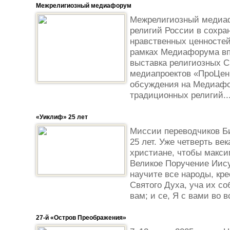
Межрелигиозный медиафорум
Межрелигиозный медиа
религий России в сохра
нравственных ценностей
рамках Медиафорума вп
выставка религиозных С
медиапроектов «ПроЦен
обсуждения на Медиафо
традиционных религий..
«Уиклиф» 25 лет
Миссии переводчиков Б
25 лет. Уже четверть ве
христиане, чтобы макси
Великое Поручение Иису
научите все народы, кр
Святого Духа, уча их со
вам; и се, Я с вами во в
27-й «Остров Преображения»