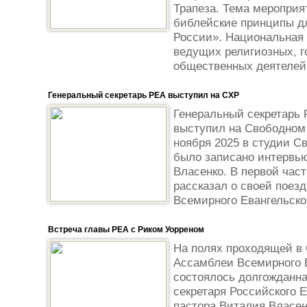
Трапеза. Тема мероприя
библейские принципы д
России». Национальная 
ведущих религиозных, г
общественных деятелей 
Генеральный секретарь РЕА выступил на СХР
Генеральный секретарь 
выступил на Свободном 
ноября 2025 в студии С
было записано интервь
Власенко. В первой час
рассказал о своей поез
Всемирного Евангельског
Встреча главы РЕА с Риком Уорреном
На полях проходящей в 
Ассамблеи Всемирного 
состоялось долгожданна
секретаря Российского Е
пастора Виталия Власен