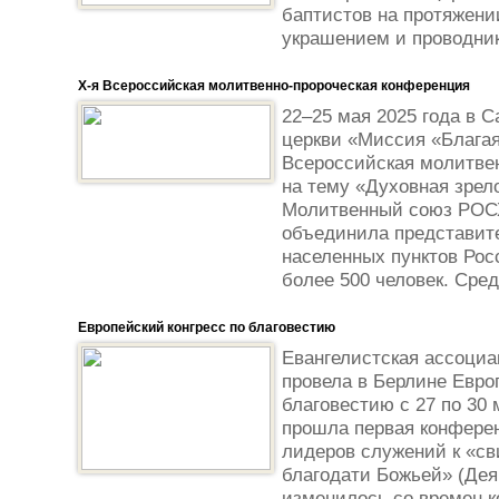
баптистов на протяжени
украшением и проводник
X-я Всероссийская молитвенно-пророческая конференция
22–25 мая 2025 года в С
церкви «Миссия «Благая
Всероссийская молитве
на тему «Духовная зрел
Молитвенный союз РОС
объединила представите
населенных пунктов Рос
более 500 человек. Сред
Европейский конгресс по благовестию
Евангелистская ассоци
провела в Берлине Евро
благовестию с 27 по 30 
прошла первая конфере
лидеров служений к «св
благодати Божьей» (Деян
изменилось со времен 