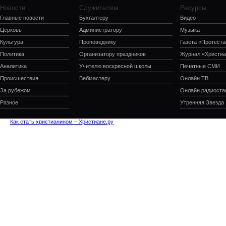
Новости
Служителям
Ресурсы
Главные новости
Бухгалтеру
Видео
Церковь
Администратору
Музыка
Культура
Проповеднику
Газета «Протеста
Политика
Организатору праздников
Журнал «Христиа
Аналитика
Учителю воскресной школы
Печатные СМИ
Происшествия
Вебмастеру
Онлайн ТВ
За рубежом
Онлайн радиоста
Разное
Утренняя Звезда
Как стать христианином – Христиане.ру