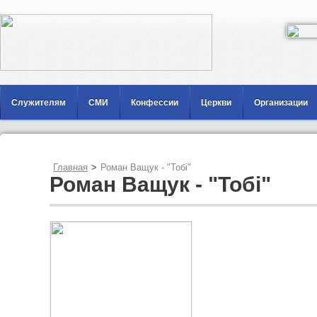
Служителям
СМИ
Конфессии
Церкви
Организации
Главная
>
Роман Ващук - "Тобі"
Роман Ващук - "Тобі"