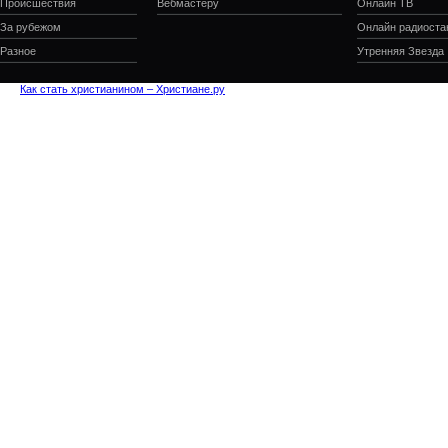
Происшествия
Вебмастеру
Онлайн ТВ
За рубежом
Онлайн радиоста
Разное
Утренняя Звезда
Как стать христианином – Христиане.ру