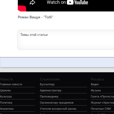
Роман Ващук - "Тобі"
Темы этой статьи
Новости
Служителям
Ресурсы
Главные новости
Бухгалтеру
Видео
Церковь
Администратору
Музыка
Культура
Проповеднику
Газета «Протеста
Политика
Организатору праздников
Журнал «Христиа
Аналитика
Учителю воскресной школы
Печатные СМИ