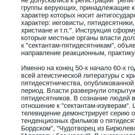
не допускались к регистрации "рели
группы верующих, принадлежащие к 
характер которых носит антигосудар
характер: иеговисты, пятидесятники
христиане и т.п.". Инструкция сфор
которые местные органы власти до
к "сектантам-пятидесятникам", объя
направление реакционным, практику
Именно на конец 50-х начало 60-х г
всей атеистической литературы с кр
пятидесятничества, опубликованной 
период. Власти развернули открыт
пятидесятников. В сознание людей 
отношение к "сектантам-изуверам".
телевидение демонстрирует серию 
тенденциозных фильмов о пятидесят
Бордском", "Чудотворец из Бирюлево