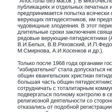
"Апостолы без масок"). В многочисл
публикациях и отдельных печатных 
предпринимается попытка всячески 
верующих пятидесятников, им пред
чудовищные злодеяния. В этот пери
длительные сроки заключения свящ
рядовые верующие-пятидесятники (А
В.И.Белых, В.В.Ряховский, И.П.Фед
М.Смирнова, А.И.Косенков и др.).
Только после 1968 года органами го
"избирательно" стала допускаться н
общин евангельских христиан пятид
большая часть общин пятидесятнико
сотрудничать с тоталитарным комм
подвергаться полному контролю в с
религиозной деятельности со сторон
отказались от подобной регистрации