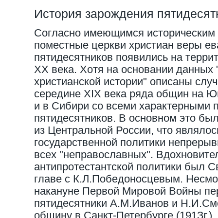
История зарождения пятидесят
Согласно имеющимся историческим 
поместные церкви христиан веры ев
пятидесятников появились на терри
XX века. Хотя на основании данных
христианской истории" описаны слу
середине XIX века ряда общин на Юг
и в Сибири со всеми характерными 
пятидесятников. В основном это бы
из Центральной России, что являлос
государственной политики непрерыв
всех "неправославных". Вдохновите
антипротестантской политики был 
главе с К.Л.Победоносцевым. Несмо
накануне Первой Мировой Войны пе
пятидесятники А.М.Иванов и Н.И.С
общину в Санкт-Петербурге (191Зг.)