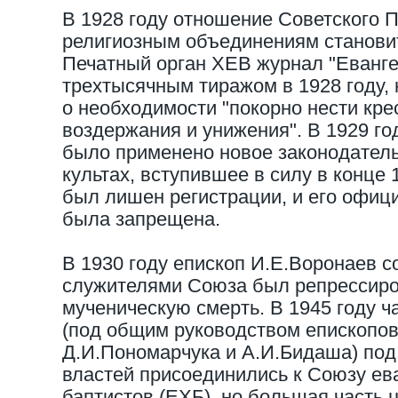
В 1928 году отношение Советского П
религиозным объединениям станови
Печатный орган ХЕВ журнал "Еванге
трехтысячным тиражом в 1928 году,
о необходимости "покорно нести кре
воздержания и унижения". В 1929 го
было применено новое законодатель
культах, вступившее в силу в конце
был лишен регистрации, и его офиц
была запрещена.
В 1930 году епископ И.Е.Воронаев с
служителями Союза был репрессиро
мученическую смерть. В 1945 году 
(под общим руководством епископов
Д.И.Пономарчука и А.И.Бидаша) под
властей присоединились к Союзу ев
баптистов (ЕХБ), но большая часть 