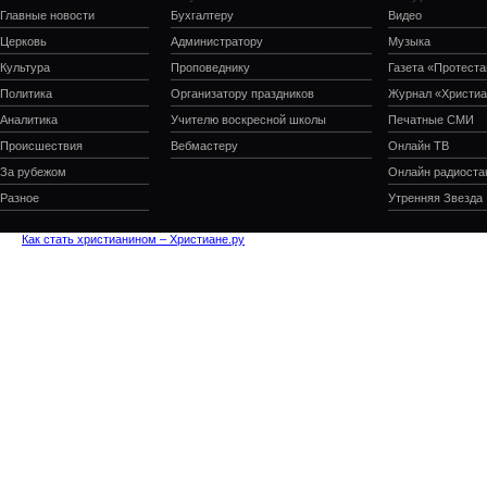
Главные новости
Бухгалтеру
Видео
Церковь
Администратору
Музыка
Культура
Проповеднику
Газета «Протеста
Политика
Организатору праздников
Журнал «Христиа
Аналитика
Учителю воскресной школы
Печатные СМИ
Происшествия
Вебмастеру
Онлайн ТВ
За рубежом
Онлайн радиоста
Разное
Утренняя Звезда
Как стать христианином – Христиане.ру