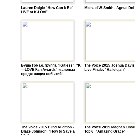
Lauren Daigle "How Can It Be"
Michael W. Smith - Agnus Dei
LIVE at K-LOVE
Буша Гоман, группа "Kutless", "K
The Voice 2015 Joshua Davis 
—LOVE Fan Awards" и анонсы
Live Finale: "Hallelujah"
предстоящих событий!
The Voice 2015 Blind Audition -
The Voice 2015 Meghan Linse
Blaze Johnson: "How to Save a
Top 6: "Amazing Grace"