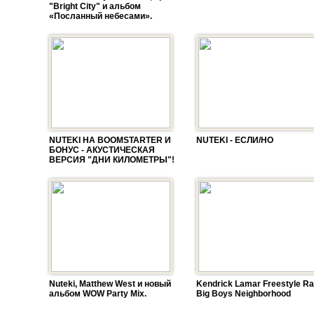
"Bright City" и альбом
«Посланный небесами».
NUTEKI НА BOOMSTARTER И
NUTEKI - ЕСЛИ/НО
БОНУС - АКУСТИЧЕСКАЯ
ВЕРСИЯ "ДНИ КИЛОМЕТРЫ"!
Nuteki, Matthew West и новый
Kendrick Lamar Freestyle Ra
альбом WOW Party Mix.
Big Boys Neighborhood