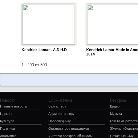
Kendrick Lamar - A.D.H.D
Kendrick Lamar Made in Ame
2014
1 - 200 из 300
Новости
Служителям
Ресурсы
Главные новости
Бухгалтеру
Видео
Церковь
Администратору
Музыка
Культура
Проповеднику
Газета «Протеста
Политика
Организатору праздников
Журнал «Христиа
Аналитика
Учителю воскресной школы
Печатные СМИ