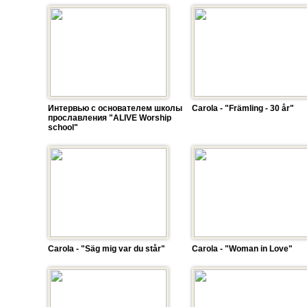
Интервью с основателем школы
Carola - "Främling - 30 år"
прославления "ALIVE Worship
school"
Carola - "Säg mig var du står"
Carola - "Woman in Love"