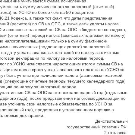
меньшение учитывается сумма исчисленная.
 уменьшить сумму исчисленного за налоговый (отчетный)
атежа) по УСНО не более чем на 50 процентов.
6.21 Кодекса, а также тот факт, что даты представления
ций (расчетов) по СВ на ОПС, а также даты уплаты налога
 и авансовых платежей по СВ на ОПС в бюджет не совпадают,
вый (отчетный) период налога (авансовых платежей по налогу)
 налогоплательщиками только на сумму фактически
суммы начисленных (подлежащих уплате) за налоговый
 на дату уплаты авансовых платежей по налогу за отчетные
логовой декларации по налогу за налоговый период.
налог по УСНО исчисляется нарастающим итогом суммы СВ на
льщиком после срока уплаты авансового платежа по УСНО за
гут быть учтены при исчислении налога (авансовых платежей
од (следующие отчетные периоды текущего календарного года)
рацию по налогу за налоговый период.
уплатившие СВ на ОПС за этот же календарный год (отдельные
ндарного года), после представления налоговых деклараций по
аве уточнить свои налоговые обязательства по УСНО за
алендарный год), представив в установленном порядке в
алоговые декларации.
Действительный
государственный советник РФ
2-го класса