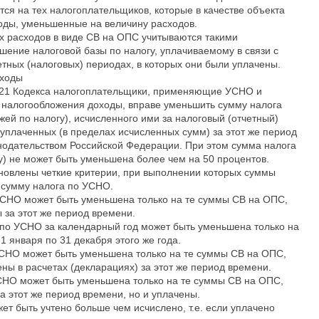
тся на тех налогоплательщиков, которые в качестве объекта
оды, уменьшенные на величину расходов.
 расходов в виде СВ на ОПС учитываются такими
ение налоговой базы по налогу, уплачиваемому в связи с
тных (налоговых) периодах, в которых они были уплачены.
оходы
46.21 Кодекса налогоплательщики, применяющие УСНО и
 налогообложения доходы, вправе уменьшить сумму налога
жей по налогу), исчисленного ими за налоговый (отчетный)
уплаченных (в пределах исчисленных сумм) за этот же период
онодательством Российской Федерации. При этом сумма налога
у) не может быть уменьшена более чем на 50 процентов.
новлены четкие критерии, при выполнении которых суммы
 сумму налога по УСНО.
УСНО может быть уменьшена только на те суммы СВ на ОПС,
 за этот же период времени.
 по УСНО за календарный год может быть уменьшена только на
 января по 31 декабря этого же года.
УСНО может быть уменьшена только на те суммы СВ на ОПС,
ены в расчетах (декларациях) за этот же период времени.
УСНО может быть уменьшена только на те суммы СВ на ОПС,
а этот же период времени, но и уплачены.
ет быть учтено больше чем исчислено, т.е. если уплачено