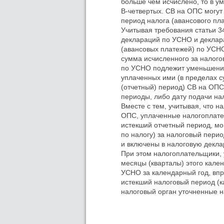
больше чем исчислено, то в у
В-четвертых. СВ на ОПС могут
период налога (авансового пл
Учитывая требования статьи 34
деклараций по УСНО и деклара
(авансовых платежей) по УСНО
сумма исчисленного за налого
по УСНО подлежит уменьшению
уплаченных ими (в пределах 
(отчетный) период) СВ на ОПС
периоды, либо дату подачи на
Вместе с тем, учитывая, что 
ОПС, уплаченные налогоплате
истекший отчетный период, мо
по налогу) за налоговый пери
и включены в налоговую декла
При этом налогоплательщики, 
месяцы (кварталы) этого кале
УСНО за календарный год, впр
истекший налоговый период (к
налоговый орган уточненные н