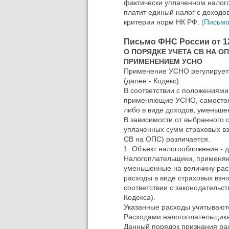
фактически уплаченном налог
платит единый налог с доходов
критерии норм НК РФ.
(Письмо
Письмо ФНС России от 12
О ПОРЯДКЕ УЧЕТА СВ НА О
ПРИМЕНЕНИЕМ УСНО
Применение УСНО регулируетс
(далее - Кодекс).
В соответствии с положениями
применяющие УСНО, самостоят
либо в виде доходов, уменьше
В зависимости от выбранного 
уплаченных сумм страховых вз
СВ на ОПС) различается.
1. Объект налогообложения - 
Налогоплательщики, применя
уменьшенные на величину расх
расходы в виде страховых взн
соответствии с законодательст
Кодекса).
Указанные расходы учитывают
Расходами налогоплательщика
Данный порядок признания рас