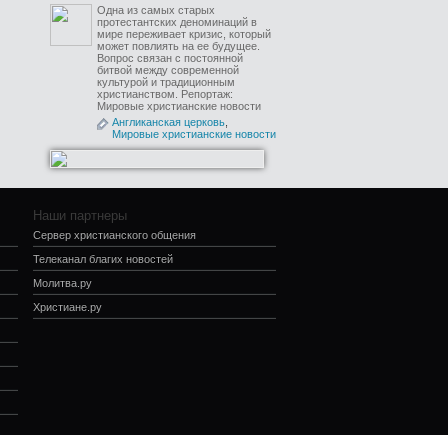
Одна из самых старых
протестантских деноминаций в
мире переживает кризис, который
может повлиять на ее будущее.
Вопрос связан с постоянной
битвой между современной
культурой и традиционным
христианством. Репортаж:
Мировые христианские новости
Англиканская церковь
,
Мировые христианские новости
Наши партнеры
Сервер христианского общения
Телеканал благих новостей
Молитва.ру
Христиане.ру