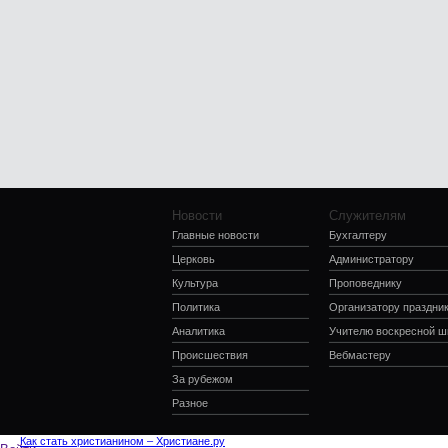
Новости
Служителям
Главные новости
Бухгалтеру
Церковь
Администратору
Культура
Проповеднику
Политика
Организатору праздни
Аналитика
Учителю воскресной 
Происшествия
Вебмастеру
За рубежом
Разное
Как стать христианином – Христиане.ру