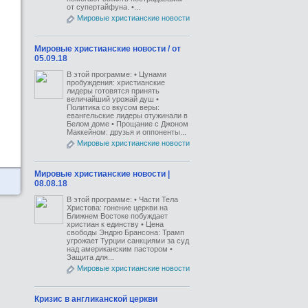
от супертайфуна. •...
Мировые христианские новости
Мировые христианские новости / от
05.09.18
В этой программе: • Цунами
пробуждения: христианские
лидеры готовятся принять
величайший урожай душ •
Политика со вкусом веры:
евангельские лидеры отужинали в
Белом доме • Прощание с Джоном
Маккейном: друзья и оппоненты...
Мировые христианские новости
Мировые христианские новости |
08.08.18
В этой программе: • Части Тела
Христова: гонение церкви на
Ближнем Востоке побуждает
христиан к единству • Цена
свободы Эндрю Брансона: Трамп
угрожает Турции санкциями за суд
над американским пастором •
Защита для...
Мировые христианские новости
Кризис в англиканской церкви