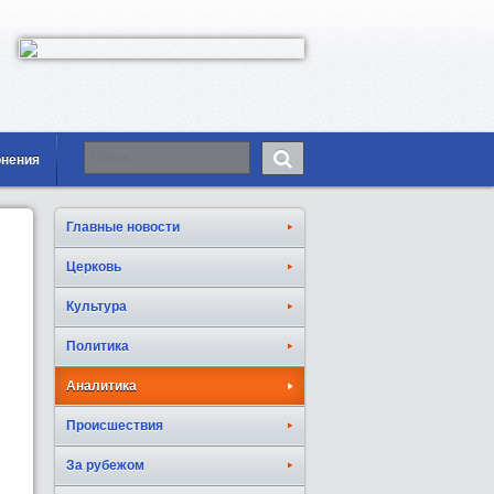
онения
Главные новости
Церковь
Культура
Политика
Аналитика
Происшествия
За рубежом