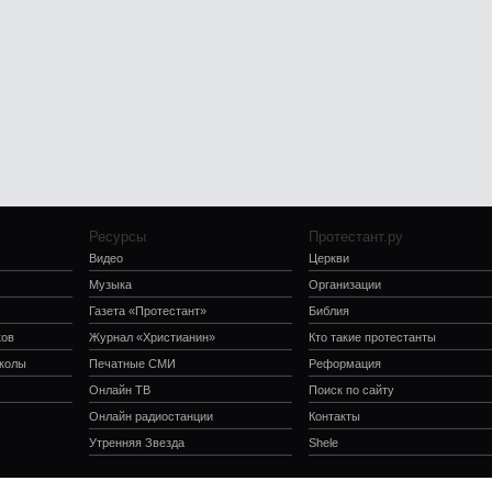
Ресурсы
Протестант.ру
Видео
Церкви
Музыка
Организации
Газета «Протестант»
Библия
ков
Журнал «Христианин»
Кто такие протестанты
школы
Печатные СМИ
Реформация
Онлайн ТВ
Поиск по сайту
Онлайн радиостанции
Контакты
Утренняя Звезда
Shele