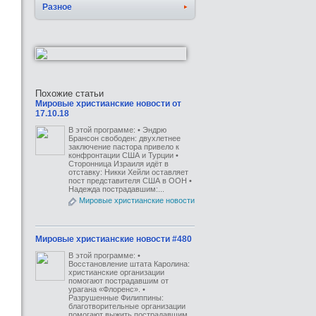
Разное
Похожие статьи
Мировые христианские новости от
17.10.18
В этой программе: • Эндрю
Брансон свободен: двухлетнее
заключение пастора привело к
конфронтации США и Турции •
Сторонница Израиля идёт в
отставку: Никки Хейли оставляет
пост представителя США в ООН •
Надежда пострадавшим:...
Мировые христианские новости
Мировые христианские новости #480
В этой программе: •
Восстановление штата Каролина:
христианские организации
помогают пострадавшим от
урагана «Флоренс». •
Разрушенные Филиппины:
благотворительные организации
помогают выжить пострадавшим