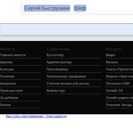
Сергей Быструшкин
Шеф
Новости
Служителям
Ресурсы
Главные новости
Бухгалтеру
Видео
Церковь
Администратору
Музыка
Культура
Проповеднику
Газета «Протеста
Политика
Организатору праздников
Журнал «Христиа
Аналитика
Учителю воскресной школы
Печатные СМИ
Происшествия
Вебмастеру
Онлайн ТВ
За рубежом
Онлайн радиоста
Разное
Утренняя Звезда
Как стать христианином – Христиане.ру