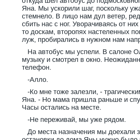
откуда шел автобус до подмосковног
Яна. Мы ускорили шаг, поскольку у
стемнело. В лицо нам дул ветер, ре
сбить нас с ног. Уворачиваясь от них
то доскам, второпях настеленных по
луж, пробирались в нужном нам нап
На автобус мы успели. В салоне Ол
музыку и смотрел в окно. Неожиданн
телефон.
-Алло.
-Ко мне тоже залезли, - трагическ
Яна. - Но мама пришла раньше и спу
Часы остались на месте.
-Не переживай, мы уже рядом.
До места назначения мы доехали з
остановки до дома Яны нужно было 