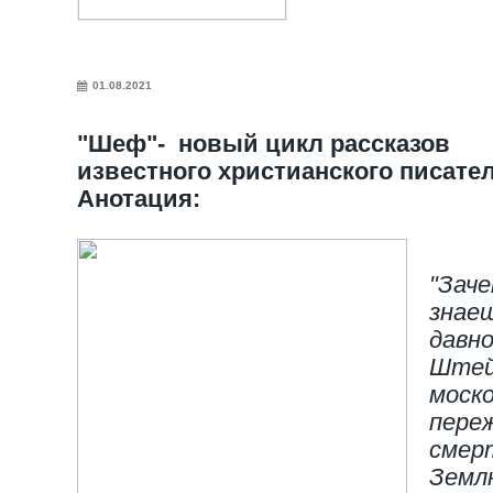
01.08.2021
"Шеф"- новый цикл рассказов
известного христианского писате
Анотация:
"Заче
знае
давно
Штей
моско
пере
смер
Земл