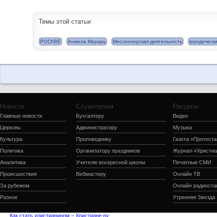
Темы этой статьи
РОСХВЕ
Анжела Морарь
Миссионерская деятельность
юридически
Новости
Служителям
Ресурсы
Главные новости
Бухгалтеру
Видео
Церковь
Администратору
Музыка
Культура
Проповеднику
Газета «Протеста
Политика
Организатору праздников
Журнал «Христиа
Аналитика
Учителю воскресной школы
Печатные СМИ
Происшествия
Вебмастеру
Онлайн ТВ
За рубежом
Онлайн радиоста
Разное
Утренняя Звезда
Как стать христианином – Христиане.ру