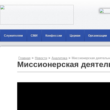
Служителям
СМИ
Конфессии
Церкви
Организации
Главная
>
Новости
>
Аналитика
>
Миссионерская деятельн
Миссионерская деятел