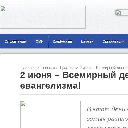
Служителям
СМИ
Конфессии
Церкви
Организации
Главная
>
Новости
>
Церковь
>
2 июня – Всемирный день 
2 июня – Всемирный д
евангелизма!
В этот день
самых разных
всего мира в