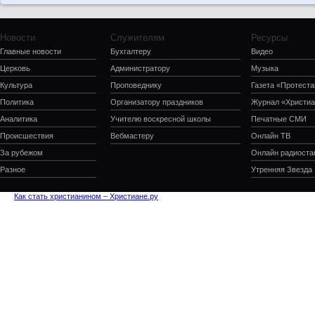
Новости
Служителям
Ресурсы
Главные новости
Бухгалтеру
Видео
Церковь
Администратору
Музыка
Культура
Проповеднику
Газета «Протеста
Политика
Организатору праздников
Журнал «Христиа
Аналитика
Учителю воскресной школы
Печатные СМИ
Происшествия
Вебмастеру
Онлайн ТВ
За рубежом
Онлайн радиоста
Разное
Утренняя Звезда
Как стать христианином – Христиане.ру