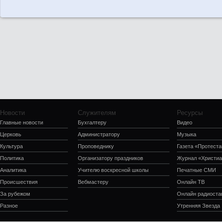
Новости
Служителям
Ресурсы
Главные новости
Бухгалтеру
Видео
Церковь
Администратору
Музыка
Культура
Проповеднику
Газета «Протеста
Политика
Организатору праздников
Журнал «Христиа
Аналитика
Учителю воскресной школы
Печатные СМИ
Происшествия
Вебмастеру
Онлайн ТВ
За рубежом
Онлайн радиоста
Разное
Утренняя Звезда