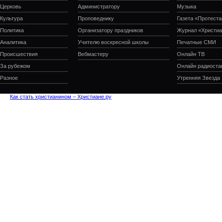
Церковь
Администратору
Музыка
Культура
Проповеднику
Газета «Протеста
Политика
Организатору праздников
Журнал «Христиа
Аналитика
Учителю воскресной школы
Печатные СМИ
Происшествия
Вебмастеру
Онлайн ТВ
За рубежом
Онлайн радиоста
Разное
Утренняя Звезда
Как стать христианином – Христиане.ру