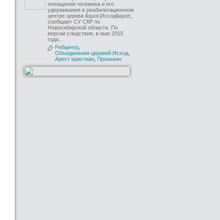
похищения человека и его
удерживания в реабилитационном
центре церкви &quot;Исход&quot;,
сообщает СУ СКР по
Новосибирской области. По
версии следствия, в мае 2015
года...
Ребцентр
,
Объединения церквей Исход
,
Арест христиан
,
Пронькин