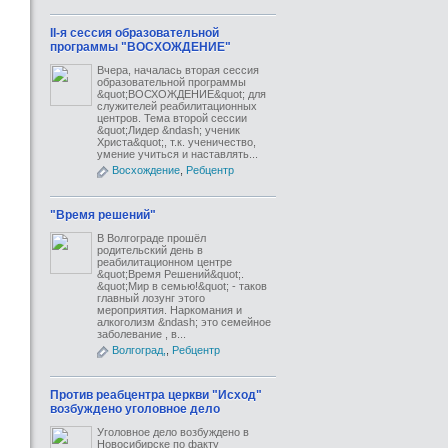
II-я сессия образовательной
программы "ВОСХОЖДЕНИЕ"
Вчера, началась вторая сессия
образовательной программы
&quot;ВОСХОЖДЕНИЕ&quot; для
служителей реабилитационных
центров. Тема второй сессии
&quot;Лидер &ndash; ученик
Христа&quot;, т.к. ученичество,
умение учиться и наставлять...
Восхождение
,
Ребцентр
"Время решений"
В Волгограде прошёл
родительский день в
реабилитационном центре
&quot;Время Решений&quot;.
&quot;Мир в семью!&quot; - таков
главный лозунг этого
мероприятия. Наркомания и
алкоголизм &ndash; это семейное
заболевание , в...
Волгоград,
,
Ребцентр
Против реабцентра церкви "Исход"
возбуждено уголовное дело
Уголовное дело возбуждено в
Новосибирске по факту