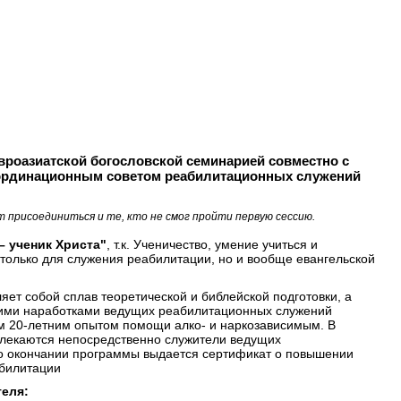
вроазиатской богословской семинарией совместно с
ординационным советом реабилитационных служений
т присоединиться и те, кто не смог пройти первую сессию.
– ученик Христа"
, т.к. Ученичество, умение учиться и
 только для служения реабилитации, но и вообще евангельской
яет собой сплав теоретической и библейской подготовки, а
скими наработками ведущих реабилитационных служений
м 20-летним опытом помощи алко- и наркозависимым. В
влекаются непосредственно служители ведущих
о окончании программы выдается сертификат о повышении
билитации
теля: