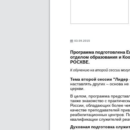
03.09.2015
Программа подготовлена Е
отделом образования и Ко
РОСХВЕ.
К обучению на второй сессии могу
Тема второй сессии "Лидер 
наставлять других – основа не
церкви.
В целом, программа представл
также знакомство с практиче
России, обладающих более че
качестве преподавателей при
реабилитационных центров. П
квалификации служителей реа
Духовная подготовка служи