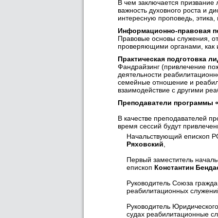
В чем заключается призвание 
важность духовного роста и д
интересную проповедь, этика,
Информационно-правовая по
Правовые основы служения, от
проверяющими органами, как и
Практическая подготовка ли
Фандрайзинг (привлечение пож
деятельности реабилитационно
семейные отношение и реабил
взаимодействие с другими ре
Преподаватели программы «
В качестве преподавателей про
время сессий будут привлечен
Начальствующий епископ Р
Ряховский
,
Первый заместитель начал
епископ
Константин Бенда
Руководитель Союза гражд
реабилитационных служен
Руководитель Юридическог
судах реабилитационные сл