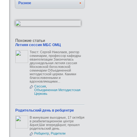
Разное
Похожие статьи
Летняя сессия МБС ОМЦ
Текст: Сергей Николаев, ректор
семинарии, профессор кафедры
евангелизации Закончилась
двухнедельная летняя сессия
Московской богословской
семинарии Объединенной
методистской церкви. Какими
благословенными и
вдохновляющими...
Сессия
,
Объединенная Методистская
Церковь
Родительский день в ребцентре
В минувшие выходные, 17 октября
в реабилитационном центре
&quot;Шаг вперед&quot; прошел
родительский день.
Ребцентр
,
Родители