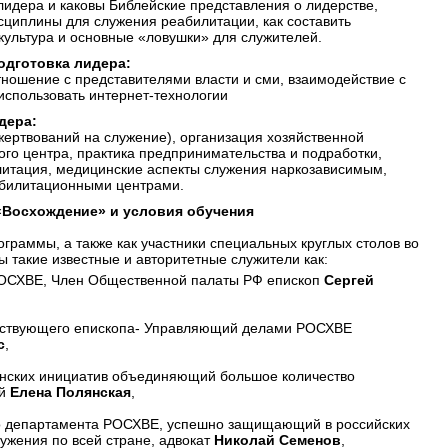
лидера и каковы Библейские представления о лидерстве,
исциплины для служения реабилитации, как составить
 культура и основные «ловушки» для служителей.
дготовка лидера:
ношение с представителями власти и сми, взаимодействие с
спользовать интернет-технологии
дера:
ертвований на служение), организация хозяйственной
го центра, практика предпринимательства и подработки,
итация, медицинские аспекты служения наркозависимым,
абилитационными центрами.
Восхождение» и условия обучения
граммы, а также как участники специальных круглых столов во
ы такие известные и авторитетные служители как:
ОСХВЕ, Член Общественной палаты РФ епископ
Сергей
ьствующего епископа- Управляющий делами РОСХВЕ
с
,
анских инициатив объединяющий большое количество
ий
Елена Полянская
,
о департамента РОСХВЕ, успешно защищающий в российских
ужения по всей стране, адвокат
Николай Семенов
,