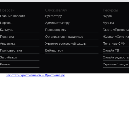
Новости
Служителям
Ресурсы
Главные новости
Бухгалтеру
Видео
Церковь
Администратору
Музыка
Культура
Проповеднику
Газета «Протеста
Политика
Организатору праздников
Журнал «Христиа
Аналитика
Учителю воскресной школы
Печатные СМИ
Происшествия
Вебмастеру
Онлайн ТВ
За рубежом
Онлайн радиоста
Разное
Утренняя Звезда
Как стать христианином – Христиане.ру