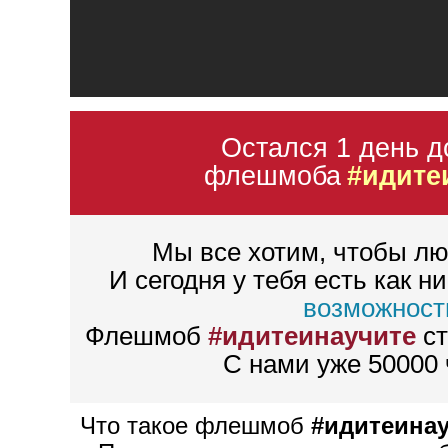
Остался 1 день д
флешмоба
#идите
Мы все хотим, чтобы лю
И сегодня у тебя есть как н
возможност
Флешмоб
#идитеинаучите
ст
С нами уже 50000 
Что такое флешмоб
#идитеина