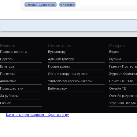
Евгений Дубровский
Флешмоб
Новости
Служителям
Ресурсы
Главные новости
Бухгалтеру
Видео
Церковь
Администратору
Музыка
Культура
Проповеднику
Газета «Протеста
Политика
Организатору праздников
Журнал «Христиа
Аналитика
Учителю воскресной школы
Печатные СМИ
Происшествия
Вебмастеру
Онлайн ТВ
За рубежом
Онлайн радиоста
Разное
Утренняя Звезда
Как стать христианином – Христиане.ру