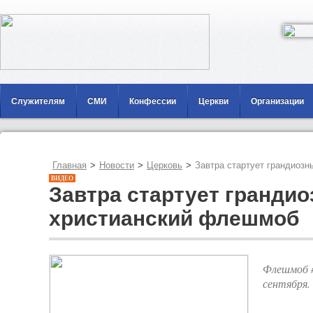
Служителям
СМИ
Конфессии
Церкви
Организации
Главная
>
Новости
>
Церковь
>
Завтра стартует грандиоз
ВИДЕО
Завтра стартует гранди
христианский флешмоб
Флешмоб 
сентября.