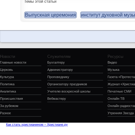
Темы этой статьи
Выпускная церемония
институт духовной муз
Новости
Служителям
Ресурсы
Главные новости
Бухгалтеру
Видео
Церковь
Администратору
Музыка
Культура
Проповеднику
Газета «Протеста
Политика
Организатору праздников
Журнал «Христиа
Аналитика
Учителю воскресной школы
Печатные СМИ
Происшествия
Вебмастеру
Онлайн ТВ
За рубежом
Онлайн радиоста
Разное
Утренняя Звезда
Как стать христианином – Христиане.ру