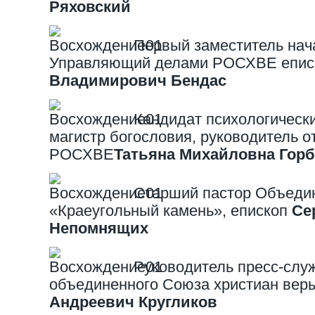
Ряховский
Первый заместитель нач
Управляющий делами РОСХВЕ епи
Владимирович Бендас
Кандидат психологически
магистр богословия, руководитель о
РОСХВЕ
Татьяна Михайловна Горб
Старший пастор Объеди
«Краеугольный камень», епископ
Се
Непомнящих
Руководитель пресс-слу
объединенного Союза христиан веры
Андреевич Кругликов