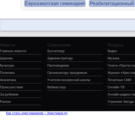
Евроазиатская семинария
Реабилитационный 
Новости
Служителям
Ресурсы
Главные новости
Бухгалтеру
Видео
Церковь
Администратору
Музыка
Культура
Проповеднику
Газета «Протеста
Политика
Организатору праздников
Журнал «Христиа
Аналитика
Учителю воскресной школы
Печатные СМИ
Происшествия
Вебмастеру
Онлайн ТВ
За рубежом
Онлайн радиоста
Разное
Утренняя Звезда
Как стать христианином – Христиане.ру