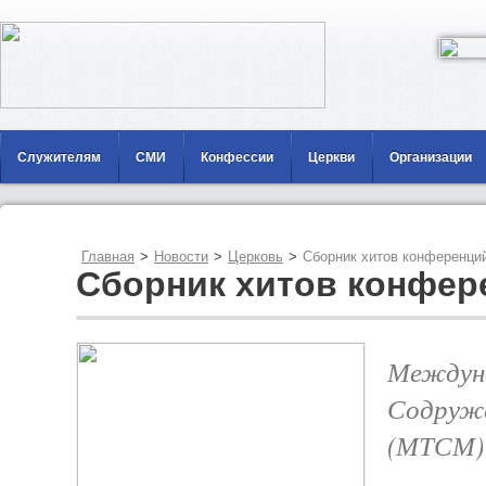
Служителям
СМИ
Конфессии
Церкви
Организации
Главная
>
Новости
>
Церковь
>
Сборник хитов конференци
Сборник хитов конфер
Междуна
Содруж
(МТСМ)