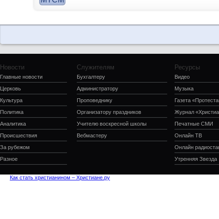
Новости
Служителям
Ресурсы
Главные новости
Бухгалтеру
Видео
Церковь
Администратору
Музыка
Культура
Проповеднику
Газета «Протеста
Политика
Организатору праздников
Журнал «Христиа
Аналитика
Учителю воскресной школы
Печатные СМИ
Происшествия
Вебмастеру
Онлайн ТВ
За рубежом
Онлайн радиоста
Разное
Утренняя Звезда
Как стать христианином – Христиане.ру