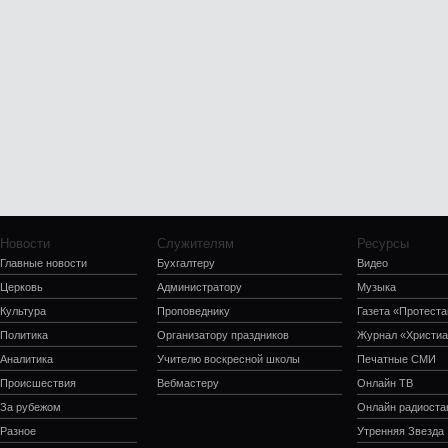
Новости
Служителям
Ресурсы
Главные новости
Бухгалтеру
Видео
Церковь
Администратору
Музыка
Культура
Проповеднику
Газета «Протеста
Политика
Организатору праздников
Журнал «Христиа
Аналитика
Учителю воскресной школы
Печатные СМИ
Происшествия
Вебмастеру
Онлайн ТВ
За рубежом
Онлайн радиоста
Разное
Утренняя Звезда