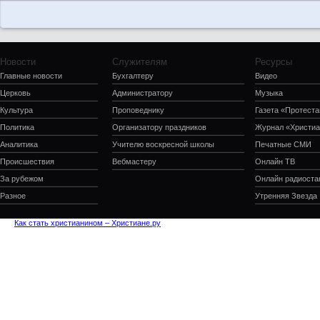
Новости
Служителям
Ресурсы
Главные новости
Бухгалтеру
Видео
Церковь
Администратору
Музыка
Культура
Проповеднику
Газета «Протеста
Политика
Организатору праздников
Журнал «Христиа
Аналитика
Учителю воскресной школы
Печатные СМИ
Происшествия
Вебмастеру
Онлайн ТВ
За рубежом
Онлайн радиоста
Разное
Утренняя Звезда
Как стать христианином – Христиане.ру