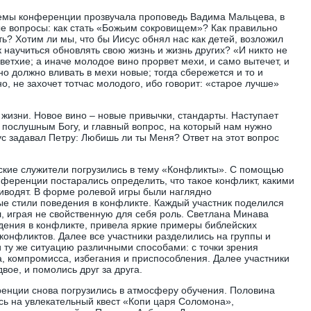
емы конференции прозвучала проповедь Вадима Мальцева, в
е вопросы: как стать «Божьим сокровищем»? Как правильно
ь? Хотим ли мы, что бы Иисус обнял нас как детей, возложил
к научиться обновлять свою жизнь и жизнь других? «И никто не
ветхие; а иначе молодое вино прорвет мехи, и само вытечет, и
о должно вливать в мехи новые; тогда сбережется и то и
но, не захочет тотчас молодого, ибо говорит: «старое лучше»
 жизни. Новое вино – новые привычки, стандарты. Наступает
ь послушным Богу, и главный вопрос, на который нам нужно
ус задавал Петру: Любишь ли ты Меня? Ответ на этот вопрос
ские служители погрузились в тему «Конфликты». С помощью
нференции постарались определить, что такое конфликт, какими
иводят. В форме ролевой игры были наглядно
е стили поведения в конфликте. Каждый участник поделился
л, играя не свойственную для себя роль. Светлана Минава
едения в конфликте, привела яркие примеры библейских
конфликтов. Далее все участники разделились на группы и
 ту же ситуацию различными способами: с точки зрения
а, компромисса, избегания и приспособления. Далее участники
ое, и помолись друг за друга.
енции снова погрузились в атмосферу обучения. Половина
сь на увлекательный квест «Копи царя Соломона»,