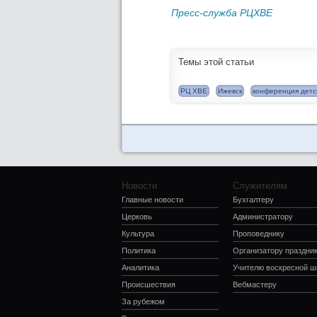
Пресс-служба РЦХВЕ
Темы этой статьи
РЦ ХВЕ
Ижевск
конференция детс
Новости
Служителям
Главные новости
Бухгалтеру
Церковь
Администратору
Культура
Проповеднику
Политика
Организатору праздни
Аналитика
Учителю воскресной 
Происшествия
Вебмастеру
За рубежом