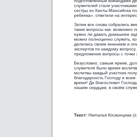
подготовленный командами дет
служителей стали участниками 
сестры из Ханты-Мансийска по
ребенка», ответили на интере
Затем все снова собрались вм
такие вопросы как: возможно л
нужно ли давать домашнее зад
можно полноценно служить, ког
делились своим мнением и о
экспертов по каждому вопрос
предложение вопросы с точки
Безусловно, самым ярким, до
служителя было время молитвы
молитвы каждый участник полу
благодарность Господу и всем
время! Да благословит Господь
нашим сердцам, в своём служе
Текст:
Наталья Косвинцева (г