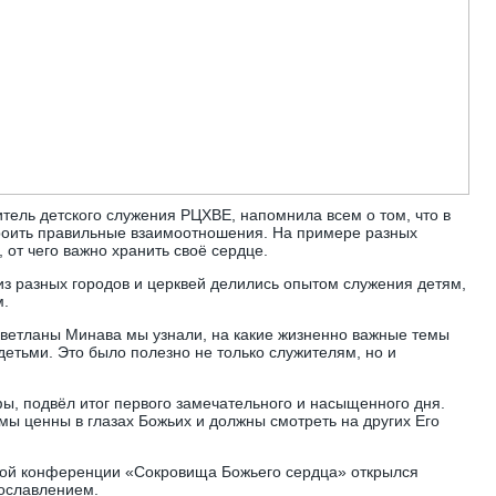
тель детского служения РЦХВЕ, напомнила всем о том, что в
троить правильные взаимоотношения. На примере разных
 от чего важно хранить своё сердце.
из разных городов и церквей делились опытом служения детям,
м.
Светланы Минава мы узнали, на какие жизненно важные темы
детьми. Это было полезно не только служителям, но и
ы, подвёл итог первого замечательного и насыщенного дня.
мы ценны в глазах Божьих и должны смотреть на других Его
ой конференции «Сокровища Божьего сердца» открылся
ославлением.