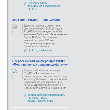
Праздник пасхи
,
пасхальное поздравление
,
РЦ ХВЕ
2026 год в РЦХВЕ — Год Библии
Дорогие пасторы, служители,
братья и сёстры! В 2026 году в
РЦХВЕ мы посвящаем особое
внимание Библии и объявляем его
Годом Библии. Это связано с
важной датой — 150 лет
Синодальному переводу,
благодаря которому...
РЦ ХВЕ
,
год Библии
Всероссийская конференция РЦХВЕ
«Поклонение как священнодействие»
Всероссийская конференция
РЦХВЕ «Поклонение как
священнодействие» не только для
тех, кто участвует в музыкальном
служении, но для каждого, чьё
сердце стремится поклоняться
Богу в духе и истине. Поклонение
—...
Всероссийская конференция
,
РЦ ХВЕ
,
Пермь
,
Хвала и Поклонение