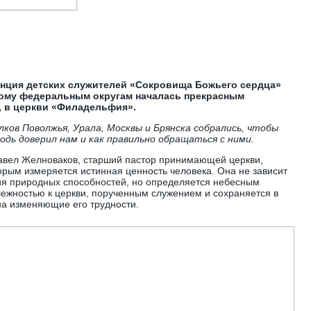
нция детских служителей «Сокровища Божьего сердца»
ому федеральным округам началась прекрасным
, в церкви «Филадельфия».
лков Поволжья, Урала, Москвы и Брянска собрались, чтобы
одь доверил нам и как правильно обращаться с ними.
авел Желноваков, старший пастор принимающей церкви,
орым измеряется истинная ценность человека. Она не зависит
ия природных способностей, но определяется небесным
ежностью к церкви, порученным служением и сохраняется в
на изменяющие его трудности.