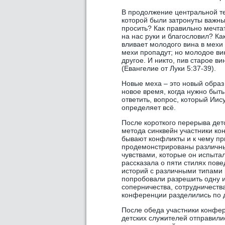
В продолжение центральной т
которой были затронуты важны
просить? Как правильно мечтат
на нас руки и благословил? Ка
вливает молодого вина в мехи 
мехи пропадут; но молодое вин
другое. И никто, пив старое ви
(Евангелие от Луки 5:37-39).
Новые меха – это новый образ
новое время, когда нужно быт
ответить, вопрос, который Иис
определяет всё.
После короткого перерыва дет
метода синквейн участники ко
бывают конфликты и к чему пр
продемонстрированы различны
чувствами, которые он испыта
рассказала о пяти стилях пов
историй с различными типами 
попробовали разрешить одну и
соперничества, сотрудничеств
конференции разделились по дв
После обеда участники конфер
детских служителей отправили