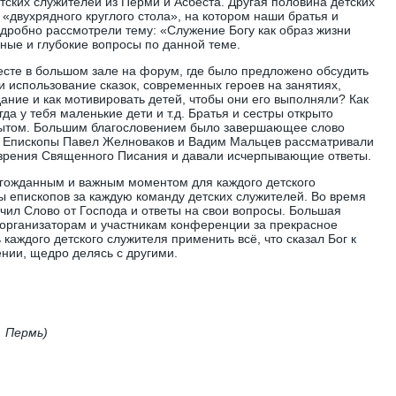
ских служителей из Перми и Асбеста. Другая половина детских
«двухрядного круглого стола», на котором наши братья и
дробно рассмотрели тему: «Служение Богу как образ жизни
сные и глубокие вопросы по данной теме.
есте в большом зале на форум, где было предложено обсудить
и использование сказок, современных героев на занятиях,
ание и как мотивировать детей, чтобы они его выполняли? Как
да у тебя маленькие дети и т.д. Братья и сестры открыто
пытом. Большим благословением было завершающее слово
у. Епископы Павел Желноваков и Вадим Мальцев рассматривали
 зрения Священного Писания и давали исчерпывающие ответы.
лгожданным и важным моментом для каждого детского
 епископов за каждую команду детских служителей. Во время
чил Слово от Господа и ответы на свои вопросы. Большая
 организаторам и участникам конференции за прекрасное
 каждого детского служителя применить всё, что сказал Бог к
нии, щедро делясь с другими.
. Пермь)