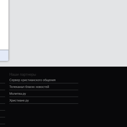
Наши партнеры
Сервер христианского общения
Телеканал благих новостей
Молитва.ру
Христиане.ру