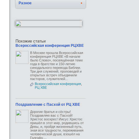
Разное
Похожие статьи
Всероссийская конференция РЦХВЕ
В Москве прошла Всероссийская
конференция РЦХВЕ «В начале
было Слово», посвящённая теме
года в братстве и 150-летию
синодального перевода Библии.
Три дня служений, проповедей и
открытых встреч объединили
пасторов, служителей...
Всероссийская конференция
,
РЦ ХВЕ
Поздравление с Пасхой от РЦ ХВЕ
Дорогие братья и сёстры!
Поздравляю вас с Пасхой!
Христос воскрес! Иисус Христос
пришёл в этот мир, родившись от
Девы, и, пройдя жизненный путь,
зная все трудности, переживания
человеческой души, взошёл на
Голгофу....