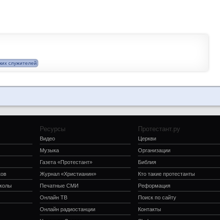
ких служителей
Ресурсы
Протестант.ру
Видео
Церкви
Музыка
Организации
Газета «Протестант»
Библия
ков
Журнал «Христианин»
Кто такие протестанты
школы
Печатные СМИ
Реформация
Онлайн ТВ
Поиск по сайту
Онлайн радиостанции
Контакты