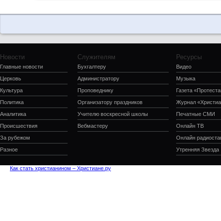
Новости
Служителям
Ресурсы
Главные новости
Бухгалтеру
Видео
Церковь
Администратору
Музыка
Культура
Проповеднику
Газета «Протеста
Политика
Организатору праздников
Журнал «Христиа
Аналитика
Учителю воскресной школы
Печатные СМИ
Происшествия
Вебмастеру
Онлайн ТВ
За рубежом
Онлайн радиоста
Разное
Утренняя Звезда
Как стать христианином – Христиане.ру