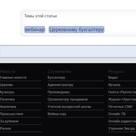
Темы этой статьи
вебинар
Церковному бухгалтеру
Новости
Служителям
Ресурсы
Главные новости
Бухгалтеру
Видео
Церковь
Администратору
Музыка
Культура
Проповеднику
Газета «Протеста
Политика
Организатору праздников
Журнал «Христиа
Аналитика
Учителю воскресной школы
Печатные СМИ
Происшествия
Вебмастеру
Онлайн ТВ
За рубежом
Онлайн радиоста
Разное
Утренняя Звезда