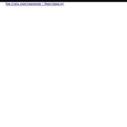
Как стать христианином – Христиане.ру