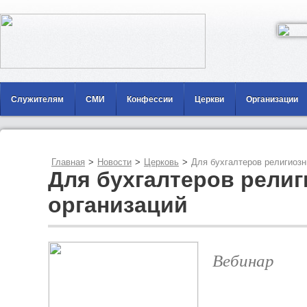
Служителям
СМИ
Конфессии
Церкви
Организации
Главная
>
Новости
>
Церковь
>
Для бухгалтеров религиозн
Для бухгалтеров рели
организаций
Вебинар