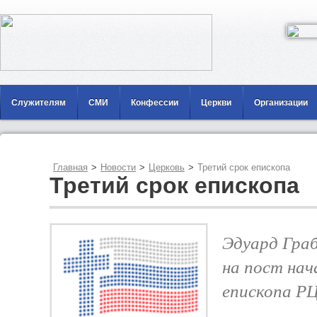
Служителям
СМИ
Конфессии
Церкви
Организации
Главная
>
Новости
>
Церковь
>
Третий срок епископа
Третий срок епископа
Эдуард Граб
на пост на
епископа Р