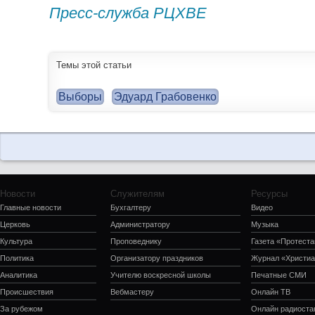
Пресс-служба РЦХВЕ
Темы этой статьи
Выборы
Эдуард Грабовенко
Новости
Служителям
Ресурсы
Главные новости
Бухгалтеру
Видео
Церковь
Администратору
Музыка
Культура
Проповеднику
Газета «Протеста
Политика
Организатору праздников
Журнал «Христиа
Аналитика
Учителю воскресной школы
Печатные СМИ
Происшествия
Вебмастеру
Онлайн ТВ
За рубежом
Онлайн радиоста