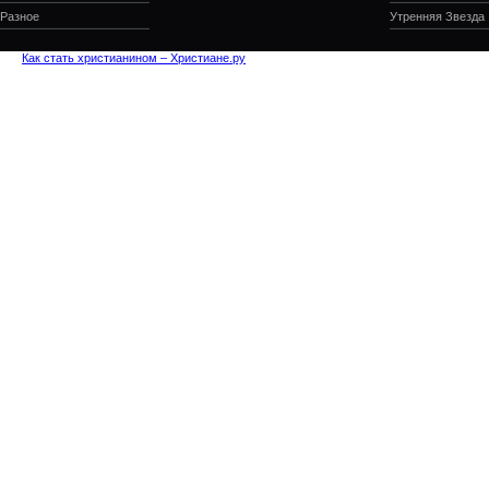
Разное
Утренняя Звезда
Как стать христианином – Христиане.ру