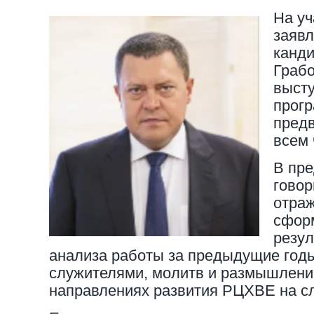
На уч
заявл
канди
Грабо
выст
прогр
пред
всем 
В пре
говор
отраж
сфор
резул
анализа работы за предыдущие годы
служителями, молитв и размышлени
направлениях развития РЦХВЕ на с