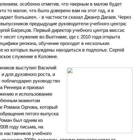
лением, особенно отметив, что «верным в малом будет
о то малое, что было доверено вам на этот год, и в
идает большее», - в частности сказал Джангр Дагаев. Через
выпускников предыдущие руководители учебного центра:
ергей Багрецов. Первый директор учебного центра миссис
т несет служение во Вьетнаме, где с 2010 года открыта
ецифики региона, обучение проходит в нескольких
ые из которых вынуждены находиться в подполье. Сергей
рское служение в Коломне.
кников выступил Василий
и для духовного роста, и
 поблагодарил руководство
ка Реннера и призвал
ужению и использованию
собенным моментом
е Романа Орлова, который
-обращен
ия пятого выпуска
 Роман был одним из
2008 году письма, на
из наставников учебного
выпускники-20
08» делились своими впечатлениями от