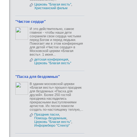
Церковь "Благая весть"
,
Христианский фильм
"Чистое сердце"
И это действительно, самое
главное - чтобы наши дети
сохранили свои сердца чистыми
перед Богом и перед людьми.
Помогает им в этом конференция
для детей «Чистое сердце» в
Московской церкви «Благая
весть». 1 июня...
детская конференция
,
Церковь "Благая весть"
"Пасха для бездомных"
В здании московской церкви
«Благая весть» прошел праздник
для бездомных «Пасха для
друзей». Более 250 гостей
праздника насладились
прекрасными выступлениями
артистов. Их песни помогли
создать по-настоящему теплую,...
Праздник пасхи
,
Помощь бездомным
,
Церковь "Благая весть"
,
Информбюро "Спектр"