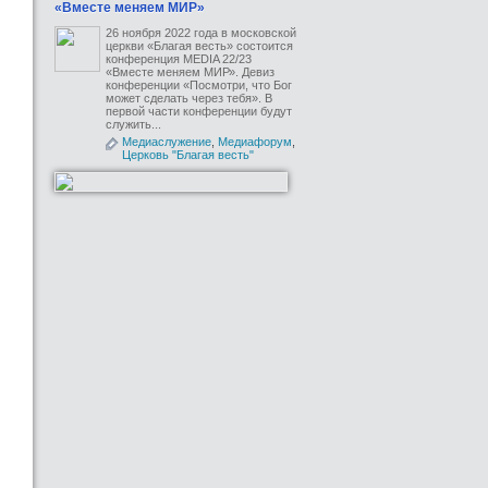
«Вместе меняем МИР»
26 ноября 2022 года в московской
церкви «Благая весть» состоится
конференция MEDIA 22/23
«Вместе меняем МИР». Девиз
конференции «Посмотри, что Бог
может сделать через тебя». В
первой части конференции будут
служить...
Медиаслужение
,
Медиафорум
,
Церковь "Благая весть"