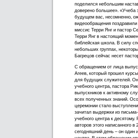
поделился небольшим настав
доверено большее». «Учеба эт
будущем вас, несомненно, ож
видеообращения поздравили 
миссис Терри Янг и пастор С
Терри Янг в настоящий момен
библейская школа. В силу сп
небольших группах, некотор
Багрецов сейчас несет пасто
С обращением от лица выпус
Агеев, который прошел курсы 
для будущих служителей. Он
учебного центра, пастора Ри
выпускников к активному сл
всех полученных знаний. О
церемонии стало выступлени
зачитал выдержки из письма
учебного центра к десятому.
авторов этого написанного в 
сегодняшний день – он один 
центра. В этом обращении «