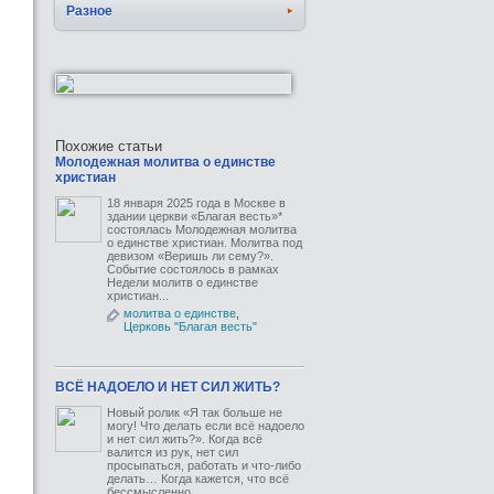
Разное
Похожие статьи
Молодежная молитва о единстве
христиан
18 января 2025 года в Москве в
здании церкви «Благая весть»*
состоялась Молодежная молитва
о единстве христиан. Молитва под
девизом «Веришь ли сему?».
Событие состоялось в рамках
Недели молитв о единстве
христиан...
молитва о единстве
,
Церковь "Благая весть"
ВСЁ НАДОЕЛО И НЕТ СИЛ ЖИТЬ?
Новый ролик «Я так больше не
могу! Что делать если всё надоело
и нет сил жить?». Когда всё
валится из рук, нет сил
просыпаться, работать и что-либо
делать… Когда кажется, что всё
бессмысленно,...