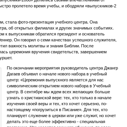
 быстро пролетело время учебы, и ободряли «выпускников-2
, стала фото-презентац
ия учебного центра. Она
тра, об открытых филиалах и других значимых событиях.
ом к выпускникам обратился президент и основатель
Реннер. Он говорил о семи качествах успешного служителя,
етил важность молитвы и знания Библии. После
лась церемония вручения свидетельств, завершением
уршет.
По окончании мероприятия руководитель центра Джангр
Дагаев объявил о начале нового набора в учебный
центр: «Церемония выпускного является для нас
символическим открытием нового набора в Учебный
центр. В сентябре мы ждем всех желающих больше
узнать о христианской вере: тех, кто только в начале
изучения своей веры и тех, кто хочет серьезно, по-
настоящему «погрузиться в Писание». Для тех, кто
планирует служение в церкви или уже служит, но хочет
делать это еще более эффективно - специальная