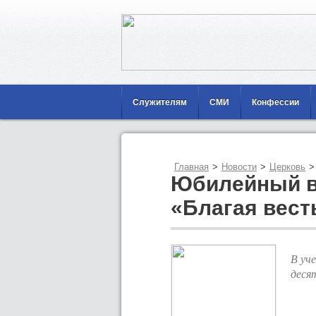
Служителям
СМИ
Конфессии
Главная
>
Новости
>
Церковь
>
Юбилейный в
«Благая вест
В уч
деся