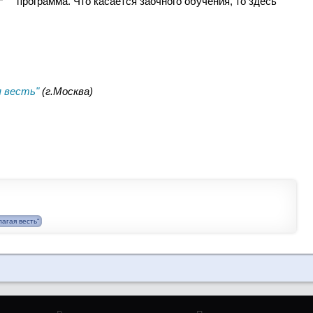
программа. Что касается заочного обучения, то здесь
я весть"
(г.Москва)
лагая весть"