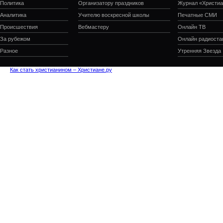
Политика
Организатору праздников
Журнал «Христиа
Аналитика
Учителю воскресной школы
Печатные СМИ
Происшествия
Вебмастеру
Онлайн ТВ
За рубежом
Онлайн радиоста
Разное
Утренняя Звезда
Как стать христианином – Христиане.ру