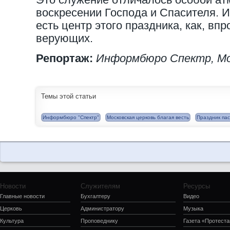
воскресении Господа и Спасителя. И
есть центр этого праздника, как, вп
верующих.
Репортаж:
Информбюро Спектр, Мо
Темы этой статьи
Информбюро "Спектр"
Московская церковь благая весть
Праздник па
Новости
Служителям
Ресурсы
Главные новости
Бухгалтеру
Видео
Церковь
Администратору
Музыка
Культура
Проповеднику
Газета «Протеста