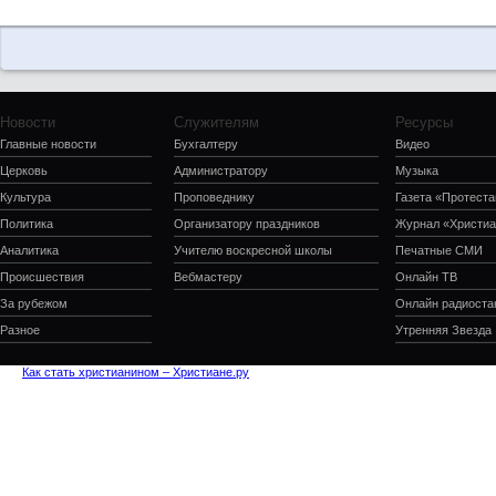
Новости
Служителям
Ресурсы
Главные новости
Бухгалтеру
Видео
Церковь
Администратору
Музыка
Культура
Проповеднику
Газета «Протеста
Политика
Организатору праздников
Журнал «Христиа
Аналитика
Учителю воскресной школы
Печатные СМИ
Происшествия
Вебмастеру
Онлайн ТВ
За рубежом
Онлайн радиоста
Разное
Утренняя Звезда
Как стать христианином – Христиане.ру