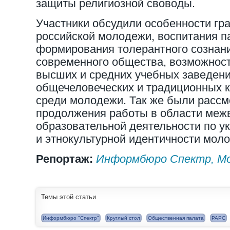
защиты религиозной своводы.
Участники обсудили особенности гр
российской молодежи, воспитания п
формирования толерантного сознани
современного общества, возможност
высших и средних учебных заведени
общечеловеческих и традиционных к
среди молодежи. Так же были расс
продолжения работы в области межв
образовательной деятельности по у
и этнокультурной идентичности мол
Репортаж:
Информбюро Спектр, Мо
Темы этой статьи
Информбюро "Спектр"
Круглый стол
Общественная палата
РАРС