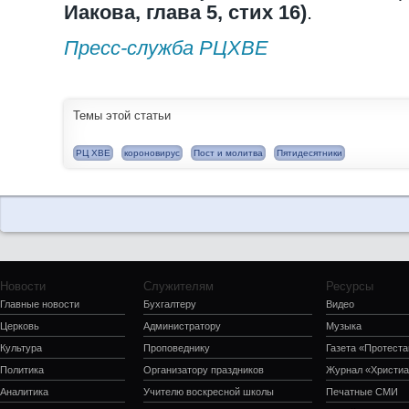
Иакова, глава 5, стих 16)
.
Пресс-служба РЦХВЕ
Темы этой статьи
РЦ ХВЕ
короновирус
Пост и молитва
Пятидесятники
Новости
Служителям
Ресурсы
Главные новости
Бухгалтеру
Видео
Церковь
Администратору
Музыка
Культура
Проповеднику
Газета «Протеста
Политика
Организатору праздников
Журнал «Христиа
Аналитика
Учителю воскресной школы
Печатные СМИ