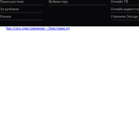
Происшествия
Вебмастеру
Онлайн ТВ
За рубежом
Онлайн радиоста
Разное
Утренняя Звезда
Как стать христианином – Христиане.ру