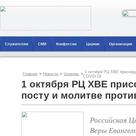
Служителям
СМИ
Конфессии
Церкви
Организации
1 октября РЦ ХВЕ присоеди
Главная
>
Новости
>
Церковь
>
COVID-19
1 октября РЦ ХВЕ прис
посту и молитве проти
Российская Ц
Веры Евангел