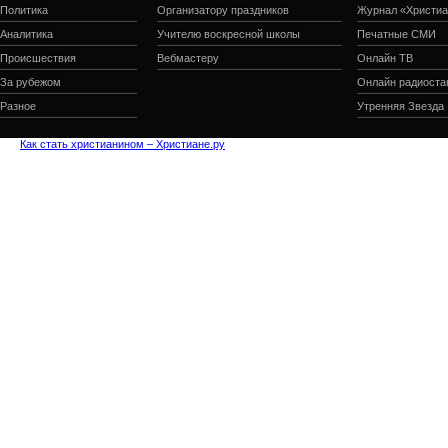
Политика
Организатору праздников
Журнал «Христиа
Аналитика
Учителю воскресной школы
Печатные СМИ
Происшествия
Вебмастеру
Онлайн ТВ
За рубежом
Онлайн радиоста
Разное
Утренняя Звезда
Как стать христианином – Христиане.ру