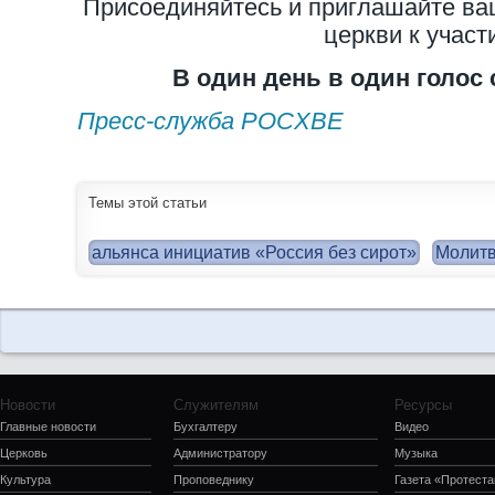
Присоединяйтесь и приглашайте ва
церкви к участ
В один день в один голос
Пресс-служба РОСХВЕ
Темы этой статьи
альянса инициатив «Россия без сирот»
Молитв
Новости
Служителям
Ресурсы
Главные новости
Бухгалтеру
Видео
Церковь
Администратору
Музыка
Культура
Проповеднику
Газета «Протеста